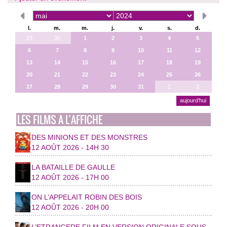
l.
m.
m.
j.
v.
s.
d.
29
30
1
2
3
4
5
6
7
8
9
10
11
12
13
14
15
16
17
18
19
20
21
22
23
24
25
26
27
28
29
30
31
1
2
aujourd’hui
LES FILMS A L’AFFICHE
DES MINIONS ET DES MONSTRES
12 AOÛT 2026 - 14H 30
LA BATAILLE DE GAULLE
12 AOÛT 2026 - 17H 00
ON L’APPELAIT ROBIN DES BOIS
12 AOÛT 2026 - 20H 00
L’ETRANGERE FILM EN VERSION ORIGINALE SOUS-