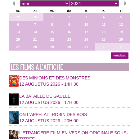
m.
di
w.
do
v.
z.
z.
29
30
1
2
3
4
5
6
7
8
9
10
11
12
13
14
15
16
17
18
19
20
21
22
23
24
25
26
27
28
29
30
31
1
2
vandaag
LES FILMS A L’AFFICHE
DES MINIONS ET DES MONSTRES
12 AUGUSTUS 2026 - 14H 30
LA BATAILLE DE GAULLE
12 AUGUSTUS 2026 - 17H 00
ON L’APPELAIT ROBIN DES BOIS
12 AUGUSTUS 2026 - 20H 00
L’ETRANGERE FILM EN VERSION ORIGINALE SOUS-
TITREE