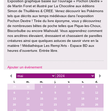
Exposition graphique basée sur l’ouvrage « Pochon Dextre »
de Martin Foret et illustré par La Chocoline aux éditions
Simon de Thuillières & CREE. Venez découvrir les Pokémons
tels que décrits aux temps médiévaux dans l’exposition
Pochon Dextre ! Tirée du livre éponyme, vous y découvrirez
de nombreuses bêtes de poche telles que Pique-les-Choux,
Biscorbulbe ou encore Miahould. Vous apprendrez comment
nos ancêtres élevaient, dressaient et chassaient de pareilles
créatures ainsi que quelques astuces de savoir vivre en la
matière ! Médiathèque Les Remp’Arts - Espace BD aux
heures d’ouverture. Entrée libre.
Ajouter un événement
l.
m.
m.
j.
v.
s.
d.
29
30
1
2
3
4
5
6
7
8
9
10
11
12
13
14
15
16
17
18
19
20
21
22
23
24
25
26
27
28
29
30
31
1
2