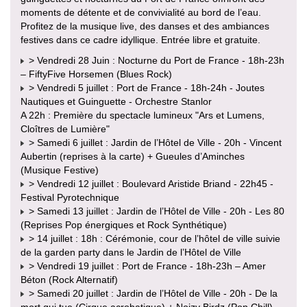
moments de détente et de convivialité au bord de l’eau.
Profitez de la musique live, des danses et des ambiances
festives dans ce cadre idyllique. Entrée libre et gratuite.
> Vendredi 28 Juin : Nocturne du Port de France - 18h-23h
– FiftyFive Horsemen (Blues Rock)
> Vendredi 5 juillet : Port de France - 18h-24h - Joutes
Nautiques et Guinguette - Orchestre Stanlor
A 22h : Première du spectacle lumineux "Ars et Lumens,
Cloîtres de Lumière"
> Samedi 6 juillet : Jardin de l’Hôtel de Ville - 20h - Vincent
Aubertin (reprises à la carte) + Gueules d’Aminches
(Musique Festive)
> Vendredi 12 juillet : Boulevard Aristide Briand - 22h45 -
Festival Pyrotechnique
> Samedi 13 juillet : Jardin de l’Hôtel de Ville - 20h - Les 80
(Reprises Pop énergiques et Rock Synthétique)
> 14 juillet : 18h : Cérémonie, cour de l’hôtel de ville suivie
de la garden party dans le Jardin de l’Hôtel de Ville
> Vendredi 19 juillet : Port de France - 18h-23h – Amer
Béton (Rock Alternatif)
> Samedi 20 juillet : Jardin de l’Hôtel de Ville - 20h - De la
mort qui tue (Cirque acrobatique) + Noizy Birdz (Pop Chill)