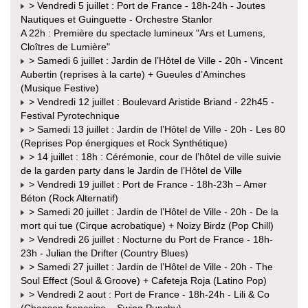
> Vendredi 5 juillet : Port de France - 18h-24h - Joutes
Nautiques et Guinguette - Orchestre Stanlor
A 22h : Première du spectacle lumineux "Ars et Lumens,
Cloîtres de Lumière"
> Samedi 6 juillet : Jardin de l’Hôtel de Ville - 20h - Vincent
Aubertin (reprises à la carte) + Gueules d’Aminches
(Musique Festive)
> Vendredi 12 juillet : Boulevard Aristide Briand - 22h45 -
Festival Pyrotechnique
> Samedi 13 juillet : Jardin de l’Hôtel de Ville - 20h - Les 80
(Reprises Pop énergiques et Rock Synthétique)
> 14 juillet : 18h : Cérémonie, cour de l’hôtel de ville suivie
de la garden party dans le Jardin de l’Hôtel de Ville
> Vendredi 19 juillet : Port de France - 18h-23h – Amer
Béton (Rock Alternatif)
> Samedi 20 juillet : Jardin de l’Hôtel de Ville - 20h - De la
mort qui tue (Cirque acrobatique) + Noizy Birdz (Pop Chill)
> Vendredi 26 juillet : Nocturne du Port de France - 18h-
23h - Julian the Drifter (Country Blues)
> Samedi 27 juillet : Jardin de l’Hôtel de Ville - 20h - The
Soul Effect (Soul & Groove) + Cafeteja Roja (Latino Pop)
> Vendredi 2 aout : Port de France - 18h-24h - Lili & Co
(Chanson française – Swing Punchy)