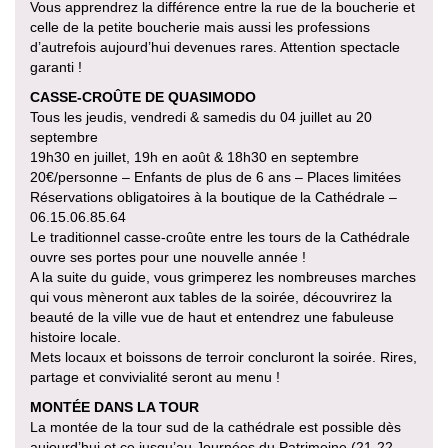
Vous apprendrez la différence entre la rue de la boucherie et
celle de la petite boucherie mais aussi les professions
d’autrefois aujourd’hui devenues rares. Attention spectacle
garanti !
CASSE-CROÛTE DE QUASIMODO
Tous les jeudis, vendredi & samedis du 04 juillet au 20
septembre
19h30 en juillet, 19h en août & 18h30 en septembre
20€/personne – Enfants de plus de 6 ans – Places limitées
Réservations obligatoires à la boutique de la Cathédrale –
06.15.06.85.64
Le traditionnel casse-croûte entre les tours de la Cathédrale
ouvre ses portes pour une nouvelle année !
A la suite du guide, vous grimperez les nombreuses marches
qui vous mèneront aux tables de la soirée, découvrirez la
beauté de la ville vue de haut et entendrez une fabuleuse
histoire locale.
Mets locaux et boissons de terroir concluront la soirée. Rires,
partage et convivialité seront au menu !
MONTÉE DANS LA TOUR
La montée de la tour sud de la cathédrale est possible dès
aujourd’hui et ce jusqu’au Journées du Patrimoine (21-22