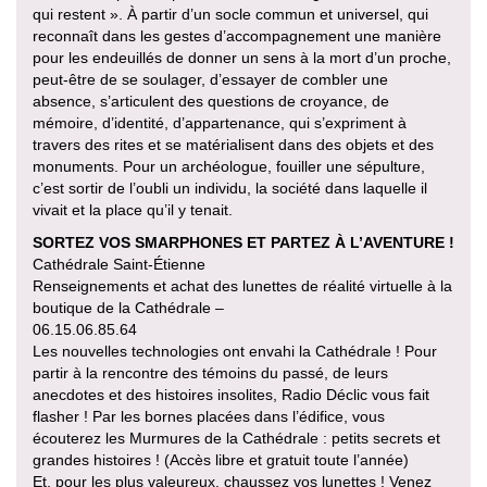
qui restent ». À partir d’un socle commun et universel, qui
reconnaît dans les gestes d’accompagnement une manière
pour les endeuillés de donner un sens à la mort d’un proche,
peut-être de se soulager, d’essayer de combler une
absence, s’articulent des questions de croyance, de
mémoire, d’identité, d’appartenance, qui s’expriment à
travers des rites et se matérialisent dans des objets et des
monuments. Pour un archéologue, fouiller une sépulture,
c’est sortir de l’oubli un individu, la société dans laquelle il
vivait et la place qu’il y tenait.
SORTEZ VOS SMARPHONES ET PARTEZ À L’AVENTURE !
Cathédrale Saint-Étienne
Renseignements et achat des lunettes de réalité virtuelle à la
boutique de la Cathédrale –
06.15.06.85.64
Les nouvelles technologies ont envahi la Cathédrale ! Pour
partir à la rencontre des témoins du passé, de leurs
anecdotes et des histoires insolites, Radio Déclic vous fait
flasher ! Par les bornes placées dans l’édifice, vous
écouterez les Murmures de la Cathédrale : petits secrets et
grandes histoires ! (Accès libre et gratuit toute l’année)
Et, pour les plus valeureux, chaussez vos lunettes ! Venez