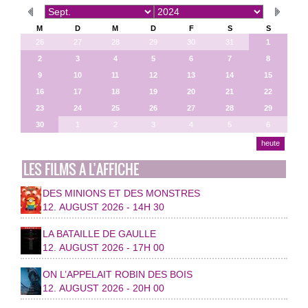
M
D
M
D
F
S
S
26
27
28
29
30
31
1
2
3
4
5
6
7
8
9
10
11
12
13
14
15
16
17
18
19
20
21
22
23
24
25
26
27
28
29
30
1
2
3
4
5
6
heute
LES FILMS A L’AFFICHE
DES MINIONS ET DES MONSTRES
12. AUGUST 2026 - 14H 30
LA BATAILLE DE GAULLE
12. AUGUST 2026 - 17H 00
ON L’APPELAIT ROBIN DES BOIS
12. AUGUST 2026 - 20H 00