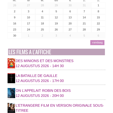
m.
di
w.
do
v.
z.
z.
26
27
28
29
30
31
1
2
3
4
5
6
7
8
9
10
11
12
13
14
15
16
17
18
19
20
21
22
23
24
25
26
27
28
29
30
1
2
3
4
5
6
vandaag
LES FILMS A L’AFFICHE
DES MINIONS ET DES MONSTRES
12 AUGUSTUS 2026 - 14H 30
LA BATAILLE DE GAULLE
12 AUGUSTUS 2026 - 17H 00
ON L’APPELAIT ROBIN DES BOIS
12 AUGUSTUS 2026 - 20H 00
L’ETRANGERE FILM EN VERSION ORIGINALE SOUS-
TITREE