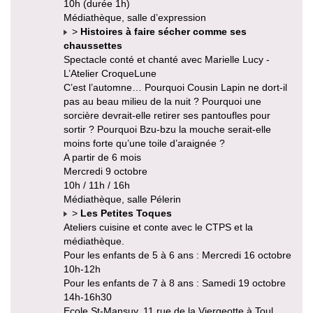
10h (durée 1h)
Médiathèque, salle d’expression
>
Histoires à faire sécher comme ses
chaussettes
Spectacle conté et chanté avec Marielle Lucy -
L’Atelier CroqueLune
C’est l’automne… Pourquoi Cousin Lapin ne dort-il
pas au beau milieu de la nuit ? Pourquoi une
sorcière devrait-elle retirer ses pantoufles pour
sortir ? Pourquoi Bzu-bzu la mouche serait-elle
moins forte qu’une toile d’araignée ?
A partir de 6 mois
Mercredi 9 octobre
10h / 11h / 16h
Médiathèque, salle Pélerin
>
Les Petites Toques
Ateliers cuisine et conte avec le CTPS et la
médiathèque.
Pour les enfants de 5 à 6 ans : Mercredi 16 octobre
10h-12h
Pour les enfants de 7 à 8 ans : Samedi 19 octobre
14h-16h30
Ecole St-Mansuy, 11 rue de la Viergeotte à Toul