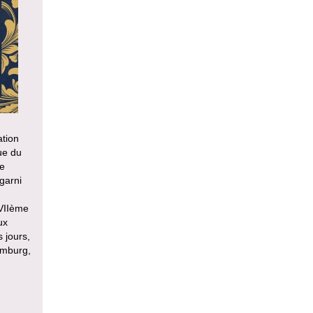
ation
que du
me
 garni
VIIème
ux
 jours,
imburg,