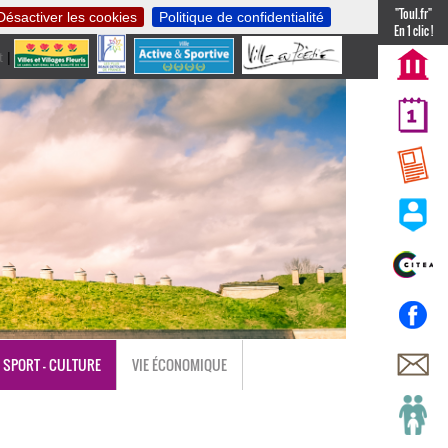
"Toul.fr"
Désactiver les cookies
Politique de confidentialité
En 1 clic !
t
|
nl
SPORT - CULTURE
VIE ÉCONOMIQUE