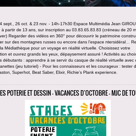
4 sept., 26 oct. & 23 nov. - 14h-17h30 Espace Multimédia Jean GIRO
, à partir de 13 ans, sur inscription au 03.83.65.83.83 (créneau de 20 
ver) Regarder des vidéos en 360° pour découvrir le patrimoine construi
ver sur des montagnes russes ou encore dans l’espace ntersidéral… R
la Médiathèque pour un voyage en réalité virtuelle. Choisissez votre
tion et ouvrez grands les yeux, dépaysement assuré ! Activités au choix
s débutants : apprendre à se servir du casque de réalité virtuelle avec
nettes (jeu tutoriel) - Pour les connaisseurs et les courageux : tester 
aston, Superhot, Beat Saber, Elixir, Richie’s Plank experience.
ES POTERIE ET DESSIN - VACANCES D’OCTOBRE - MJC DE T