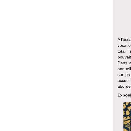
A l’occ
vocati
total. 
pouvait
Dans la
annuell
sur les
accueil
abordé 
Exposi