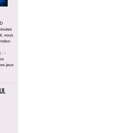
UD
minutes
t, vous
endez-
 : -
 ou
des jeux
OUL