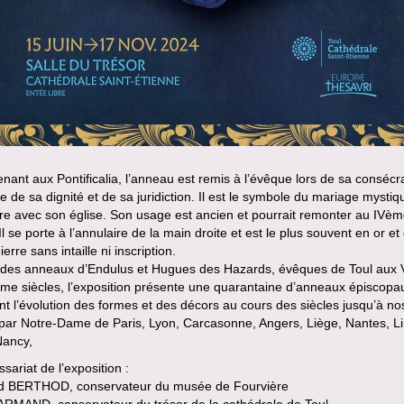
nant aux Pontificalia, l’anneau est remis à l’évêque lors de sa consécr
e de sa dignité et de sa juridiction. Il est le symbole du mariage mysti
ire avec son église. Son usage est ancien et pourrait remonter au IVè
 Il se porte à l’annulaire de la main droite et est le plus souvent en or et
erre sans intaille ni inscription.
 des anneaux d’Endulus et Hugues des Hazards, évêques de Toul aux 
me siècles, l’exposition présente une quarantaine d’anneaux épiscopa
t l’évolution des formes et des décors au cours des siècles jusqu’à nos
 par Notre-Dame de Paris, Lyon, Carcasonne, Angers, Liège, Nantes, L
Nancy,
ariat de l’exposition :
d BERTHOD, conservateur du musée de Fourvière
ARMAND, conservateur du trésor de la cathédrale de Toul