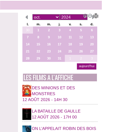
l.
m.
m.
j.
v.
s.
d.
30
1
2
3
4
5
6
7
8
9
10
11
12
13
14
15
16
17
18
19
20
21
22
23
24
25
26
27
28
29
30
31
1
2
3
aujourd’hui
LES FILMS A L’AFFICHE
DES MINIONS ET DES
MONSTRES
12 AOÛT 2026 - 14H 30
LA BATAILLE DE GAULLE
12 AOÛT 2026 - 17H 00
ON L’APPELAIT ROBIN DES BOIS