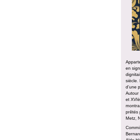
Apparte
en sign
dignita
siècle.
d’une pi
Autour
et XVIè
montran
prêtés
Metz, 
Commiss
Bernar
Alde H