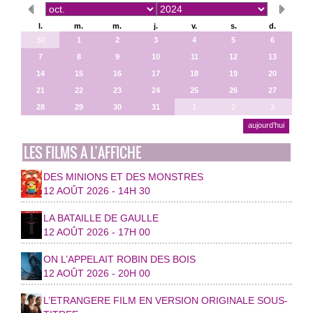
l.
m.
m.
j.
v.
s.
d.
30
1
2
3
4
5
6
7
8
9
10
11
12
13
14
15
16
17
18
19
20
21
22
23
24
25
26
27
28
29
30
31
1
2
3
aujourd’hui
LES FILMS A L’AFFICHE
DES MINIONS ET DES MONSTRES
12 AOÛT 2026 - 14H 30
LA BATAILLE DE GAULLE
12 AOÛT 2026 - 17H 00
ON L’APPELAIT ROBIN DES BOIS
12 AOÛT 2026 - 20H 00
L’ETRANGERE FILM EN VERSION ORIGINALE SOUS-