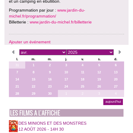
et un camping en ébullition.
Programmation par jour :
www.jardin-du-
michel.fr/programmation/
Billetterie :
www.jardin-du-michel.fr/billetterie
Ajouter un événement
l.
m.
m.
j.
v.
s.
d.
31
1
2
3
4
5
6
7
8
9
10
11
12
13
14
15
16
17
18
19
20
21
22
23
24
25
26
27
28
29
30
1
2
3
4
aujourd’hui
LES FILMS A L’AFFICHE
DES MINIONS ET DES MONSTRES
12 AOÛT 2026 - 14H 30