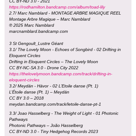
CC BY-ND 3.0 - 2021
https://rodhamilton.bandcamp.com/album/toad-lily
2.7/ Marc Namblard - MONTAGE ARBRE MAGIQUE REEL
Montage Arbre Magique – Marc Namblard
℗ 2025 Marc Namblard
marcnamblard.bandcamp.com
3 St Gengoult_Lustre Géant
3.1/ The Lovely Moon - Echoes of Songbird - 02 Drifting in
Eloquent Circles
Drifting in Eloquent Circles – The Lovely Moon
CC BY-NC-SA 3.0 - Drone City 2022
https://thelovelymoon.bandcamp.com/track/drifting-in-
eloquent-circles
3.2/ Meydän - Hävor - 02 L’Etoile danse (Pt. 1)
L’Étoile danse (Pt. 1) – Meydän
CC BY 3.0 – 2018
meydan.bandcamp.com/track/letoile-danse-pt-1
3.3/ Joao Hasselberg - The Weight of Light - 01 Photonic
Pathways
Photonic Pathways – João Hasselberg
CC BY-ND 3.0 - Tiny Hedgehog Records 2023