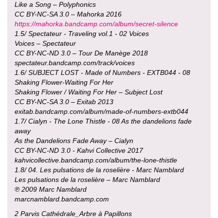
Like a Song – Polyphonics
CC BY-NC-SA 3.0 – Mahorka 2016
https://mahorka.bandcamp.com/album/secret-silence
1.5/ Spectateur - Traveling vol.1 - 02 Voices
Voices – Spectateur
CC BY-NC-ND 3.0 – Tour De Manège 2018
spectateur.bandcamp.com/track/voices
1.6/ SUBJECT LOST - Made of Numbers - EXTB044 - 08
Shaking Flower-Waiting For Her
Shaking Flower / Waiting For Her – Subject Lost
CC BY-NC-SA 3.0 – Exitab 2013
exitab.bandcamp.com/album/made-of-numbers-extb044
1.7/ Cialyn - The Lone Thistle - 08 As the dandelions fade
away
As the Dandelions Fade Away – Cialyn
CC BY-NC-ND 3.0 - Kahvi Collective 2017
kahvicollective.bandcamp.com/album/the-lone-thistle
1.8/ 04. Les pulsations de la roselière - Marc Namblard
Les pulsations de la roselière – Marc Namblard
℗ 2009 Marc Namblard
marcnamblard.bandcamp.com
2 Parvis Cathédrale_Arbre à Papillons