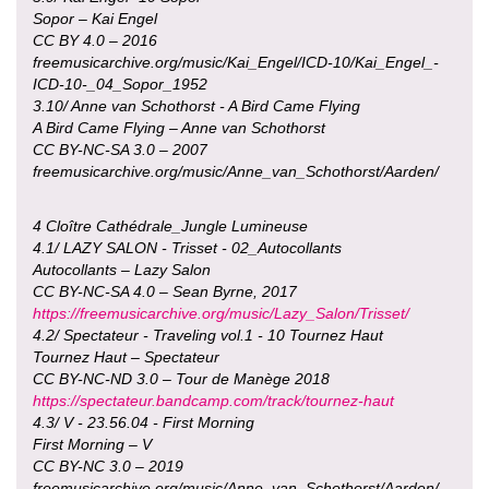
Sopor – Kai Engel
CC BY 4.0 – 2016
freemusicarchive.org/music/Kai_Engel/ICD-10/Kai_Engel_-
ICD-10-_04_Sopor_1952
3.10/ Anne van Schothorst - A Bird Came Flying
A Bird Came Flying – Anne van Schothorst
CC BY-NC-SA 3.0 – 2007
freemusicarchive.org/music/Anne_van_Schothorst/Aarden/
4 Cloître Cathédrale_Jungle Lumineuse
4.1/ LAZY SALON - Trisset - 02_Autocollants
Autocollants – Lazy Salon
CC BY-NC-SA 4.0 – Sean Byrne, 2017
https://freemusicarchive.org/music/Lazy_Salon/Trisset/
4.2/ Spectateur - Traveling vol.1 - 10 Tournez Haut
Tournez Haut – Spectateur
CC BY-NC-ND 3.0 – Tour de Manège 2018
https://spectateur.bandcamp.com/track/tournez-haut
4.3/ V - 23.56.04 - First Morning
First Morning – V
CC BY-NC 3.0 – 2019
freemusicarchive.org/music/Anne_van_Schothorst/Aarden/