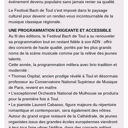
événement devenu populaire sans jamais renier sa qualité.
Le Festival Bach de Toul s’est imposé dans le paysage
culturel pour devenir un rendez-vous incontournable de la
musique classique régionale.
UNE PROGRAMMATION EXIGEANTE ET ACCESSIBLE
Au fil des éditions, le Festival Bach de Toul a su renouveler
sa programmation tout en restant fidèle à son ADN : offrir
des concerts de haute qualité, portés par les plus grands
noms de la scène musicale comme par la relève des jeunes
talents.
Cette année, la programmation mêlera avec brio tradition et
modernité :
• Thomas Ospital, ancien prodige révélé à Toul et désormais
professeur au Conservatoire National Supérieur de Musique
de Paris, revient en maître.
• L’exceptionnel Orchestre National de Mulhouse se produira
pour la première fois à Toul.
• Le pianiste Laurent Cabasso, figure majeure du répertoire
romantique et contemporain, sera également des nôtres.
Autour du grand orgue restauré de la Cathédrale, de jeunes
organistes issus des grandes écoles européennes viendront
à leur tour faire vibrer l’édifice, dans des concerts mêlant