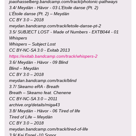
joaohasselberg.bandcamp.com/track/photonic-pathways
3.4/ Meydän - Hävor - 03 L’Etoile danse (Pt. 2)
L’Étoile danse (Pt. 2) – Meydän
CC BY 3.0 – 2018
meydan.bandcamp.com/track/letoile-danse-pt-2
3.5/ SUBJECT LOST - Made of Numbers - EXTB044 - 01
Whispers
Whispers – Subject Lost
CC BY-NC-SA 3.0 - Exitab 2013
https://exitab.bandcamp.com/track/whispers-2
3.6/ Meydän - Hävor - 09 Blind
Blind – Meydän
CC BY 3.0 – 2018
meydan.bandcamp.com/track/blind
3.7/ Skeamo eRA - Breath
Breath – Skeamo feat. Chenene
CC BY-NC-SA 3.0 – 2011
archive.org/details/miga43
3.8/ Meydän - Hävor - 06 Tired of life
Tired of Life – Meydän
CC BY 3.0 – 2018
meydan.bandcamp.com/track/tired-of-life
3.9/ Kai Engel -10 Sopor