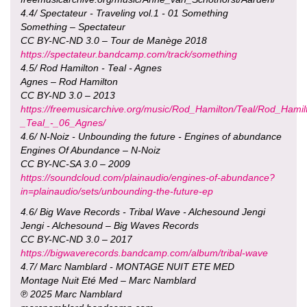
4.4/ Spectateur - Traveling vol.1 - 01 Something
Something – Spectateur
CC BY-NC-ND 3.0 – Tour de Manège 2018
https://spectateur.bandcamp.com/track/something
4.5/ Rod Hamilton - Teal - Agnes
Agnes – Rod Hamilton
CC BY-ND 3.0 – 2013
https://freemusicarchive.org/music/Rod_Hamilton/Teal/Rod_Hamil
_Teal_-_06_Agnes/
4.6/ N-Noiz - Unbounding the future - Engines of abundance
Engines Of Abundance – N-Noiz
CC BY-NC-SA 3.0 – 2009
https://soundcloud.com/plainaudio/engines-of-abundance?
in=plainaudio/sets/unbounding-the-future-ep
4.6/ Big Wave Records - Tribal Wave - Alchesound Jengi
Jengi - Alchesound – Big Waves Records
CC BY-NC-ND 3.0 – 2017
https://bigwaverecords.bandcamp.com/album/tribal-wave
4.7/ Marc Namblard - MONTAGE NUIT ETE MED
Montage Nuit Eté Med – Marc Namblard
℗ 2025 Marc Namblard