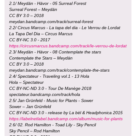
2.1/ Meydän - Hävor - 05 Surreal Forest
Surreal Forest – Meydän
CC BY 3.0 – 2018
meydan.bandcamp.com/track/surreal-forest
2.2/ Circus Marcus - La tapa del dia - Le Verrou de Lordat
La Tapa Del Dia – Circus Marcus
CC BY-NC 3.0 - 2017
https://circusmarcus.bandcamp.com/track/le-verrou-de-lordat
2.3/ Meydän - Hävor - 08 Contemplate the stars
Contemplate the Stars – Meydän
CC BY 3.0 – 2018
meydan.bandcamp.com/track/contemplate-the-stars
2.4/ Spectateur - Traveling vol.1 - 13 Hola
Hola – Spectateur
CC BY-NC-ND 3.0 - Tour De Manège 2018
spectateur.bandcamp.com/track/hola
2.5/ Jan Grünfeld - Music for Plants - Sower
Sower – Jan Grünfeld
CC BY-NC-ND 3.0 - release by La bèl & Headphonica 2015
https://labelnetlabel.bandcamp.com/album/music-for-plants
2.6/ 02. Rod Hamilton - Toad Lily - Sky Pencil
Sky Pencil – Rod Hamilton