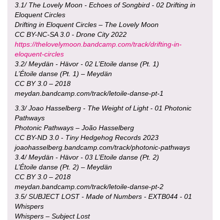
3.1/ The Lovely Moon - Echoes of Songbird - 02 Drifting in
Eloquent Circles
Drifting in Eloquent Circles – The Lovely Moon
CC BY-NC-SA 3.0 - Drone City 2022
https://thelovelymoon.bandcamp.com/track/drifting-in-
eloquent-circles
3.2/ Meydän - Hävor - 02 L’Etoile danse (Pt. 1)
L’Étoile danse (Pt. 1) – Meydän
CC BY 3.0 – 2018
meydan.bandcamp.com/track/letoile-danse-pt-1
3.3/ Joao Hasselberg - The Weight of Light - 01 Photonic
Pathways
Photonic Pathways – João Hasselberg
CC BY-ND 3.0 - Tiny Hedgehog Records 2023
joaohasselberg.bandcamp.com/track/photonic-pathways
3.4/ Meydän - Hävor - 03 L’Etoile danse (Pt. 2)
L’Étoile danse (Pt. 2) – Meydän
CC BY 3.0 – 2018
meydan.bandcamp.com/track/letoile-danse-pt-2
3.5/ SUBJECT LOST - Made of Numbers - EXTB044 - 01
Whispers
Whispers – Subject Lost