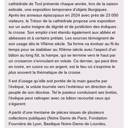
cathédrale de Toul présente chaque année, lors de la saison
estivale, une exposition temporaire d’objets liturgiques.
Après les anneaux épiscopaux en 2024 avec près de 23 000
visiteurs, le Trésor de la cathédrale propose une exposition
sur un autre insigne de dignité et de juridiction des évêques :
la crosse. Son emploi s’est étendu également aux abbés et
abbesses et à certains prélats. Les sources témoignent de
son usage dès le VIIème siècle. Sa forme va évoluer au fil du
temps pour se stabiliser au XIIème siècle avec l’aspect d’un
bâton au long fût, la hampe, qui se termine vers le haut par
un crosseron s’enroulant en volute. Ce dernier, qui peut être
en ivoire, en cuivre ou en argent, est le lieu où s’exprime le
plus souvent la thématique de la crosse.
Il est d’usage qu’elle soit portée de la main gauche par
l’évêque, la volute tournée vers l’extérieur en direction du
peuple de son diocèse. Tel le pasteur conduisant ses brebis,
l’évêque peut rattraper avec ce bâton recourbé ceux qui
s’égarent.
A partir d’une trentaine de pièces issues de plusieurs
collections publiques (Notre Dame de Paris, Fondation
Fourvière de Lyon, Basilique Notre-Dame de Lourdes,