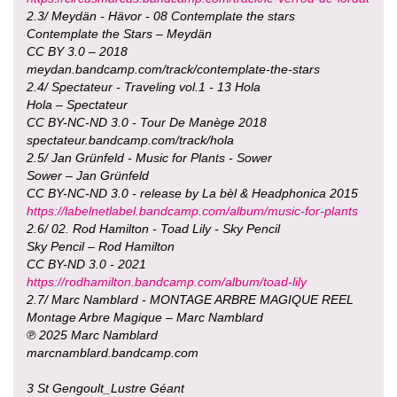
2.3/ Meydän - Hävor - 08 Contemplate the stars
Contemplate the Stars – Meydän
CC BY 3.0 – 2018
meydan.bandcamp.com/track/contemplate-the-stars
2.4/ Spectateur - Traveling vol.1 - 13 Hola
Hola – Spectateur
CC BY-NC-ND 3.0 - Tour De Manège 2018
spectateur.bandcamp.com/track/hola
2.5/ Jan Grünfeld - Music for Plants - Sower
Sower – Jan Grünfeld
CC BY-NC-ND 3.0 - release by La bèl & Headphonica 2015
https://labelnetlabel.bandcamp.com/album/music-for-plants
2.6/ 02. Rod Hamilton - Toad Lily - Sky Pencil
Sky Pencil – Rod Hamilton
CC BY-ND 3.0 - 2021
https://rodhamilton.bandcamp.com/album/toad-lily
2.7/ Marc Namblard - MONTAGE ARBRE MAGIQUE REEL
Montage Arbre Magique – Marc Namblard
℗ 2025 Marc Namblard
marcnamblard.bandcamp.com
3 St Gengoult_Lustre Géant