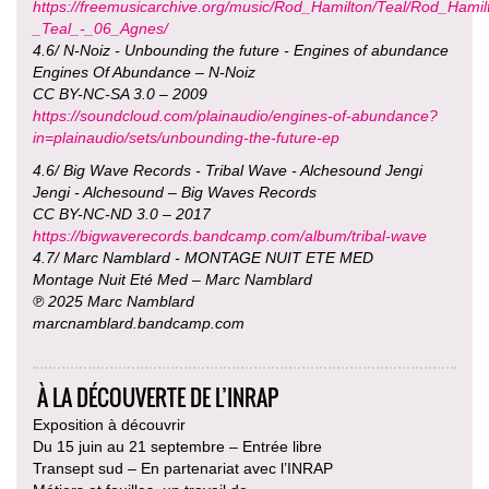
https://freemusicarchive.org/music/Rod_Hamilton/Teal/Rod_Hamil
_Teal_-_06_Agnes/
4.6/ N-Noiz - Unbounding the future - Engines of abundance
Engines Of Abundance – N-Noiz
CC BY-NC-SA 3.0 – 2009
https://soundcloud.com/plainaudio/engines-of-abundance?
in=plainaudio/sets/unbounding-the-future-ep
4.6/ Big Wave Records - Tribal Wave - Alchesound Jengi
Jengi - Alchesound – Big Waves Records
CC BY-NC-ND 3.0 – 2017
https://bigwaverecords.bandcamp.com/album/tribal-wave
4.7/ Marc Namblard - MONTAGE NUIT ETE MED
Montage Nuit Eté Med – Marc Namblard
℗ 2025 Marc Namblard
marcnamblard.bandcamp.com
À LA DÉCOUVERTE DE L’INRAP
Exposition à découvrir
Du 15 juin au 21 septembre – Entrée libre
Transept sud – En partenariat avec l’INRAP