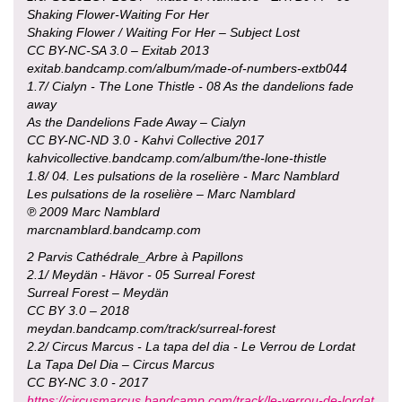
Shaking Flower-Waiting For Her
Shaking Flower / Waiting For Her – Subject Lost
CC BY-NC-SA 3.0 – Exitab 2013
exitab.bandcamp.com/album/made-of-numbers-extb044
1.7/ Cialyn - The Lone Thistle - 08 As the dandelions fade
away
As the Dandelions Fade Away – Cialyn
CC BY-NC-ND 3.0 - Kahvi Collective 2017
kahvicollective.bandcamp.com/album/the-lone-thistle
1.8/ 04. Les pulsations de la roselière - Marc Namblard
Les pulsations de la roselière – Marc Namblard
℗ 2009 Marc Namblard
marcnamblard.bandcamp.com
2 Parvis Cathédrale_Arbre à Papillons
2.1/ Meydän - Hävor - 05 Surreal Forest
Surreal Forest – Meydän
CC BY 3.0 – 2018
meydan.bandcamp.com/track/surreal-forest
2.2/ Circus Marcus - La tapa del dia - Le Verrou de Lordat
La Tapa Del Dia – Circus Marcus
CC BY-NC 3.0 - 2017
https://circusmarcus.bandcamp.com/track/le-verrou-de-lordat