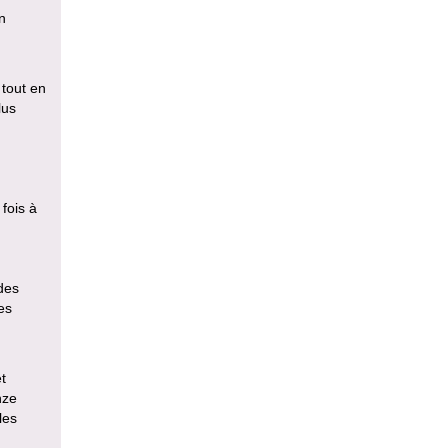
n
 tout en
lus
fois à
des
es
t
nze
les