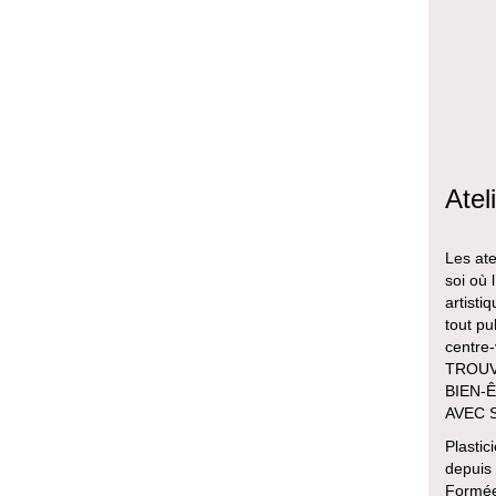
Atel
Les ate
soi où 
artisti
tout pu
centre
TROUVE
BIEN-Ê
AVEC 
Plastic
depuis
Formée 