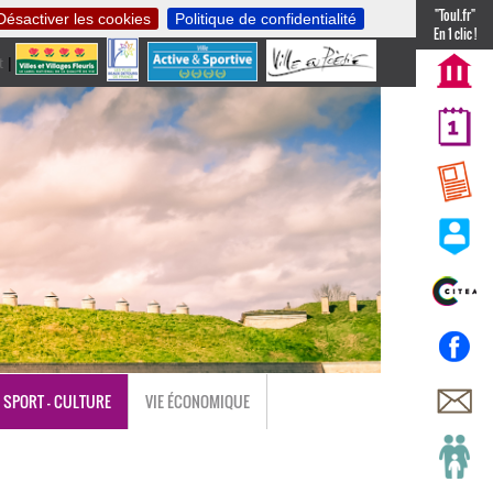
"Toul.fr"
Désactiver les cookies
Politique de confidentialité
En 1 clic !
t
|
nl
SPORT - CULTURE
VIE ÉCONOMIQUE