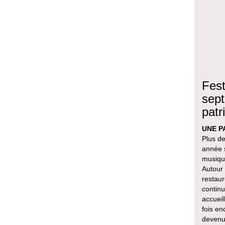
Fest
sept
patr
UNE P
Plus de
année s
musique
Autour
restaur
continu
accueil
fois en
devenu 