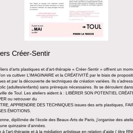
iers Créer-Sentir
liers d’arts plastiques et d’art-thérapie « Créer-Sentir » offrent un mom
l’on va cultiver L’IMAGINAIRE et la CRÉATIVITÉ par le biais de proposit
ques et par la découverte de techniques de création variées. Ils s’adres
blic (adultes/enfants) sans prérequis nécessaires. Ils se déroulent dans
-ville de Toul. Les ateliers aident à : LIBÉRER SON POTENTIEL CRÉA
R ou retrouver du
TRE, APPRENDRE DES TECHNIQUES issues des arts plastiques, FAI
SES ÉMOTIONS.
ienne, diplômée de l’école des Beaux-Arts de Paris, j’organise des ateli
 une quinzaine d’années.
à l’art-thérapie et à la médiation artistique en relation d’aide ( titre RN