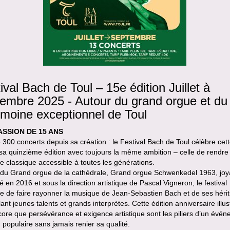
ival Bach de Toul – 15e édition Juillet à
embre 2025 - Autour du grand orgue et du
imoine exceptionnel de Toul
ASSION DE 15 ANS
 300 concerts depuis sa création : le Festival Bach de Toul célèbre cet
a quinzième édition avec toujours la même ambition – celle de rendre 
 classique accessible à toutes les générations.
 du Grand orgue de la cathédrale, Grand orgue Schwenkedel 1963, jo
é en 2016 et sous la direction artistique de Pascal Vigneron, le festival
e de faire rayonner la musique de Jean-Sebastien Bach et de ses hérit
lant jeunes talents et grands interprètes. Cette édition anniversaire illu
core que persévérance et exigence artistique sont les piliers d’un évé
populaire sans jamais renier sa qualité.