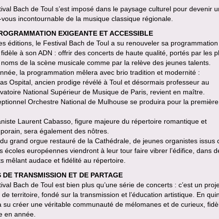
ival Bach de Toul s’est imposé dans le paysage culturel pour devenir u
vous incontournable de la musique classique régionale.
ROGRAMMATION EXIGEANTE ET ACCESSIBLE
des éditions, le Festival Bach de Toul a su renouveler sa programmation
 fidèle à son ADN : offrir des concerts de haute qualité, portés par les p
 noms de la scène musicale comme par la relève des jeunes talents.
nnée, la programmation mêlera avec brio tradition et modernité :
s Ospital, ancien prodige révélé à Toul et désormais professeur au
atoire National Supérieur de Musique de Paris, revient en maître.
eptionnel Orchestre National de Mulhouse se produira pour la première 
aniste Laurent Cabasso, figure majeure du répertoire romantique et
porain, sera également des nôtres.
du grand orgue restauré de la Cathédrale, de jeunes organistes issus 
 écoles européennes viendront à leur tour faire vibrer l’édifice, dans d
s mêlant audace et fidélité au répertoire.
S DE TRANSMISSION ET DE PARTAGE
ival Bach de Toul est bien plus qu’une série de concerts : c’est un proje
l de territoire, fondé sur la transmission et l’éducation artistique. En qui
 a su créer une véritable communauté de mélomanes et de curieux, fidè
e en année.