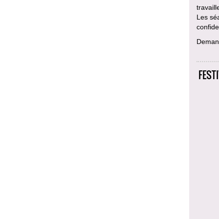
travail
Les sé
confiden
Deman
FEST