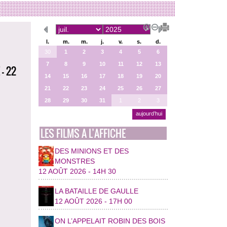
l.
m.
m.
j.
v.
s.
d.
30
1
2
3
4
5
6
7
8
9
10
11
12
13
- 22
14
15
16
17
18
19
20
21
22
23
24
25
26
27
28
29
30
31
1
2
3
aujourd’hui
LES FILMS A L’AFFICHE
DES MINIONS ET DES
MONSTRES
12 AOÛT 2026 - 14H 30
LA BATAILLE DE GAULLE
12 AOÛT 2026 - 17H 00
ON L’APPELAIT ROBIN DES BOIS