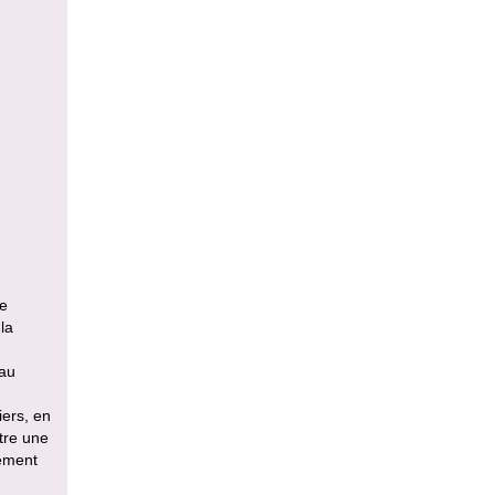
te
la
yau
iers, en
stre une
nement