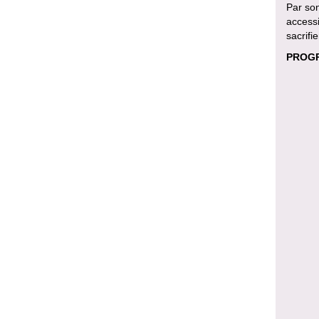
Par son
accessi
sacrifie
PROGR