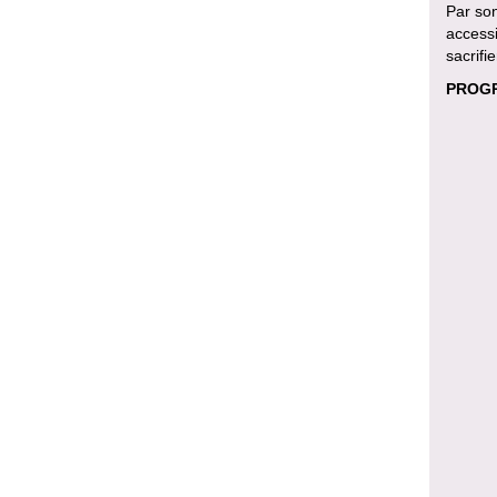
Par son
accessi
sacrifie
PROGR