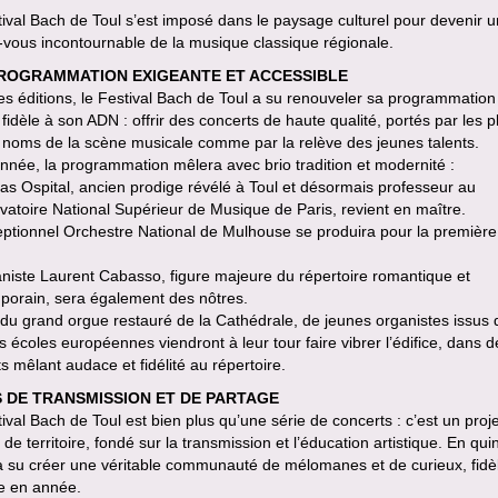
ival Bach de Toul s’est imposé dans le paysage culturel pour devenir u
vous incontournable de la musique classique régionale.
ROGRAMMATION EXIGEANTE ET ACCESSIBLE
des éditions, le Festival Bach de Toul a su renouveler sa programmation
 fidèle à son ADN : offrir des concerts de haute qualité, portés par les p
 noms de la scène musicale comme par la relève des jeunes talents.
nnée, la programmation mêlera avec brio tradition et modernité :
s Ospital, ancien prodige révélé à Toul et désormais professeur au
atoire National Supérieur de Musique de Paris, revient en maître.
eptionnel Orchestre National de Mulhouse se produira pour la première 
aniste Laurent Cabasso, figure majeure du répertoire romantique et
porain, sera également des nôtres.
du grand orgue restauré de la Cathédrale, de jeunes organistes issus 
 écoles européennes viendront à leur tour faire vibrer l’édifice, dans d
s mêlant audace et fidélité au répertoire.
S DE TRANSMISSION ET DE PARTAGE
ival Bach de Toul est bien plus qu’une série de concerts : c’est un proje
l de territoire, fondé sur la transmission et l’éducation artistique. En qui
 a su créer une véritable communauté de mélomanes et de curieux, fidè
e en année.