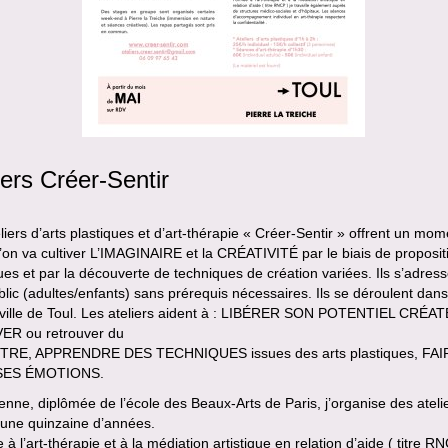
iers Créer-Sentir
liers d’arts plastiques et d’art-thérapie « Créer-Sentir » offrent un mom
l’on va cultiver L’IMAGINAIRE et la CRÉATIVITÉ par le biais de proposit
ques et par la découverte de techniques de création variées. Ils s’adres
blic (adultes/enfants) sans prérequis nécessaires. Ils se déroulent dans
-ville de Toul. Les ateliers aident à : LIBÉRER SON POTENTIEL CRÉA
R ou retrouver du
TRE, APPRENDRE DES TECHNIQUES issues des arts plastiques, FAI
SES ÉMOTIONS.
ienne, diplômée de l’école des Beaux-Arts de Paris, j’organise des ateli
 une quinzaine d’années.
à l’art-thérapie et à la médiation artistique en relation d’aide ( titre RN