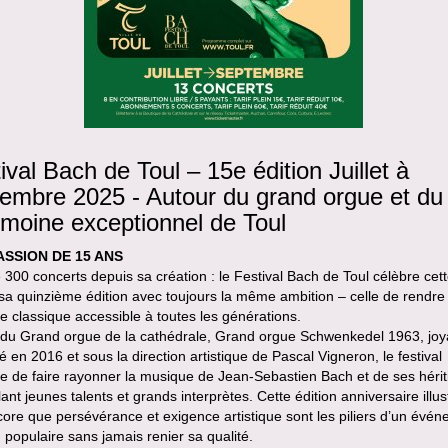
ival Bach de Toul – 15e édition Juillet à
embre 2025 - Autour du grand orgue et du
imoine exceptionnel de Toul
ASSION DE 15 ANS
 300 concerts depuis sa création : le Festival Bach de Toul célèbre cet
a quinzième édition avec toujours la même ambition – celle de rendre 
 classique accessible à toutes les générations.
 du Grand orgue de la cathédrale, Grand orgue Schwenkedel 1963, jo
é en 2016 et sous la direction artistique de Pascal Vigneron, le festival
e de faire rayonner la musique de Jean-Sebastien Bach et de ses hérit
lant jeunes talents et grands interprètes. Cette édition anniversaire illu
core que persévérance et exigence artistique sont les piliers d’un évé
populaire sans jamais renier sa qualité.