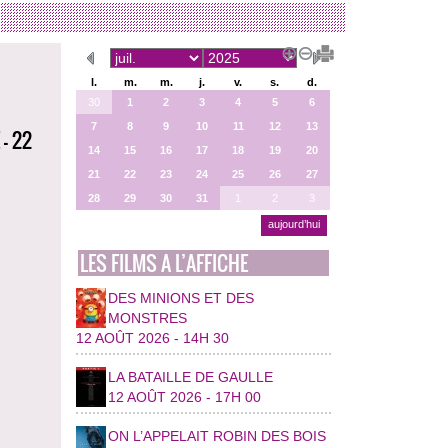
l.
m.
m.
j.
v.
s.
d.
30
1
2
3
4
5
6
7
8
9
10
11
12
13
- 22
14
15
16
17
18
19
20
21
22
23
24
25
26
27
28
29
30
31
1
2
3
aujourd’hui
LES FILMS A L’AFFICHE
DES MINIONS ET DES
MONSTRES
12 AOÛT 2026 - 14H 30
LA BATAILLE DE GAULLE
12 AOÛT 2026 - 17H 00
ON L’APPELAIT ROBIN DES BOIS