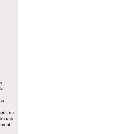
te
la
yau
iers, en
stre une
nement