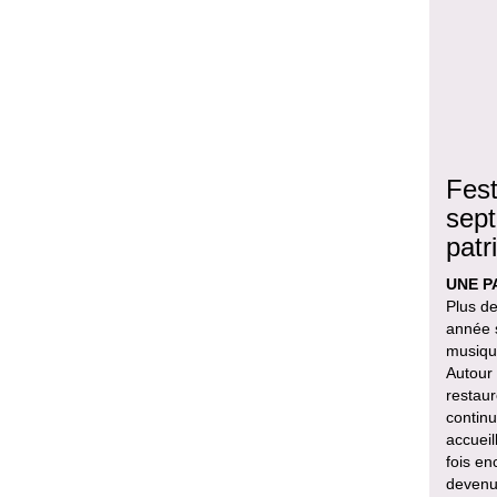
Fest
sept
patr
UNE P
Plus de
année s
musique
Autour
restaur
continu
accueil
fois en
devenu 