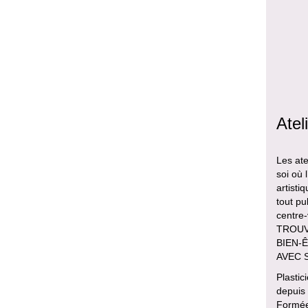
Atel
Les ate
soi où 
artisti
tout pu
centre
TROUVE
BIEN-Ê
AVEC 
Plastic
depuis
Formée 