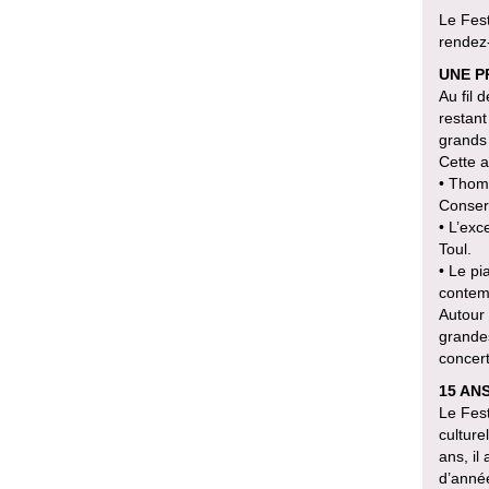
Le Fest
rendez-
UNE P
Au fil 
restant
grands
Cette a
• Thoma
Conserv
• L’exc
Toul.
• Le pi
contem
Autour 
grandes
concert
15 AN
Le Fest
culture
ans, il
d’anné