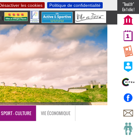
"Toul.fr"
Désactiver les cookies
Politique de confidentialité
En 1 clic !
t
|
nl
SPORT - CULTURE
VIE ÉCONOMIQUE