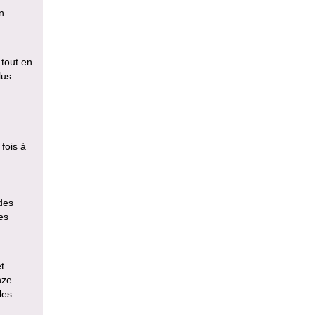
n
 tout en
lus
fois à
des
es
t
nze
les