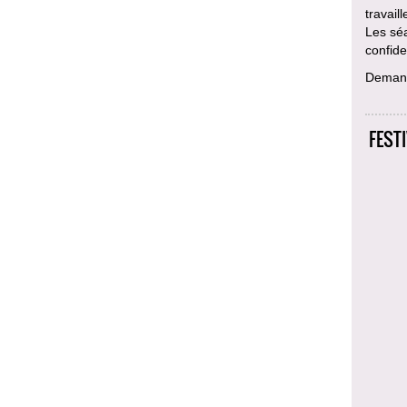
travail
Les sé
confiden
Deman
FEST