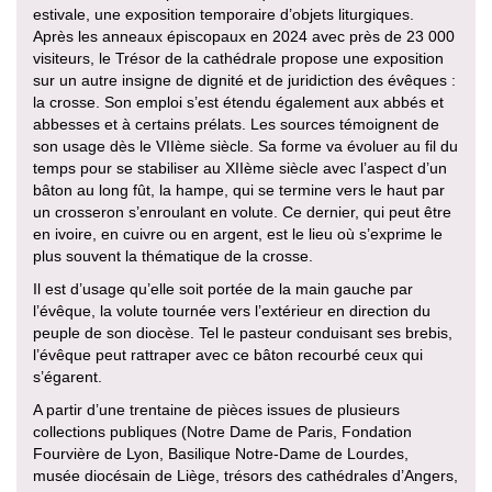
estivale, une exposition temporaire d’objets liturgiques.
Après les anneaux épiscopaux en 2024 avec près de 23 000
visiteurs, le Trésor de la cathédrale propose une exposition
sur un autre insigne de dignité et de juridiction des évêques :
la crosse. Son emploi s’est étendu également aux abbés et
abbesses et à certains prélats. Les sources témoignent de
son usage dès le VIIème siècle. Sa forme va évoluer au fil du
temps pour se stabiliser au XIIème siècle avec l’aspect d’un
bâton au long fût, la hampe, qui se termine vers le haut par
un crosseron s’enroulant en volute. Ce dernier, qui peut être
en ivoire, en cuivre ou en argent, est le lieu où s’exprime le
plus souvent la thématique de la crosse.
Il est d’usage qu’elle soit portée de la main gauche par
l’évêque, la volute tournée vers l’extérieur en direction du
peuple de son diocèse. Tel le pasteur conduisant ses brebis,
l’évêque peut rattraper avec ce bâton recourbé ceux qui
s’égarent.
A partir d’une trentaine de pièces issues de plusieurs
collections publiques (Notre Dame de Paris, Fondation
Fourvière de Lyon, Basilique Notre-Dame de Lourdes,
musée diocésain de Liège, trésors des cathédrales d’Angers,