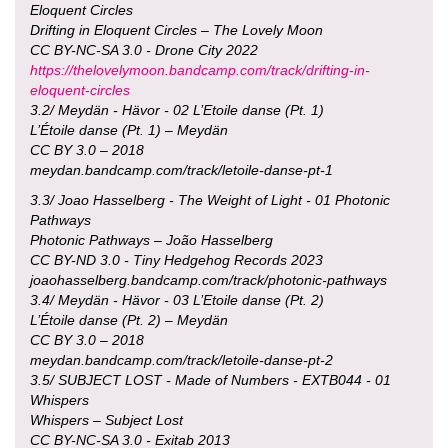
Eloquent Circles
Drifting in Eloquent Circles – The Lovely Moon
CC BY-NC-SA 3.0 - Drone City 2022
https://thelovelymoon.bandcamp.com/track/drifting-in-
eloquent-circles
3.2/ Meydän - Hävor - 02 L’Etoile danse (Pt. 1)
L’Étoile danse (Pt. 1) – Meydän
CC BY 3.0 – 2018
meydan.bandcamp.com/track/letoile-danse-pt-1
3.3/ Joao Hasselberg - The Weight of Light - 01 Photonic
Pathways
Photonic Pathways – João Hasselberg
CC BY-ND 3.0 - Tiny Hedgehog Records 2023
joaohasselberg.bandcamp.com/track/photonic-pathways
3.4/ Meydän - Hävor - 03 L’Etoile danse (Pt. 2)
L’Étoile danse (Pt. 2) – Meydän
CC BY 3.0 – 2018
meydan.bandcamp.com/track/letoile-danse-pt-2
3.5/ SUBJECT LOST - Made of Numbers - EXTB044 - 01
Whispers
Whispers – Subject Lost
CC BY-NC-SA 3.0 - Exitab 2013