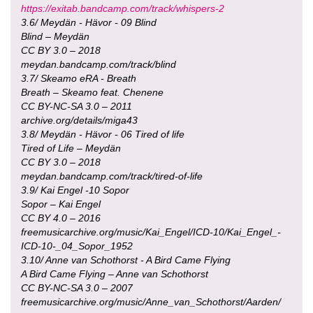
https://exitab.bandcamp.com/track/whispers-2
3.6/ Meydän - Hävor - 09 Blind
Blind – Meydän
CC BY 3.0 – 2018
meydan.bandcamp.com/track/blind
3.7/ Skeamo eRA - Breath
Breath – Skeamo feat. Chenene
CC BY-NC-SA 3.0 – 2011
archive.org/details/miga43
3.8/ Meydän - Hävor - 06 Tired of life
Tired of Life – Meydän
CC BY 3.0 – 2018
meydan.bandcamp.com/track/tired-of-life
3.9/ Kai Engel -10 Sopor
Sopor – Kai Engel
CC BY 4.0 – 2016
freemusicarchive.org/music/Kai_Engel/ICD-10/Kai_Engel_-
ICD-10-_04_Sopor_1952
3.10/ Anne van Schothorst - A Bird Came Flying
A Bird Came Flying – Anne van Schothorst
CC BY-NC-SA 3.0 – 2007
freemusicarchive.org/music/Anne_van_Schothorst/Aarden/