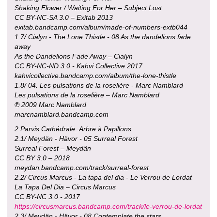
Shaking Flower / Waiting For Her – Subject Lost
CC BY-NC-SA 3.0 – Exitab 2013
exitab.bandcamp.com/album/made-of-numbers-extb044
1.7/ Cialyn - The Lone Thistle - 08 As the dandelions fade
away
As the Dandelions Fade Away – Cialyn
CC BY-NC-ND 3.0 - Kahvi Collective 2017
kahvicollective.bandcamp.com/album/the-lone-thistle
1.8/ 04. Les pulsations de la roselière - Marc Namblard
Les pulsations de la roselière – Marc Namblard
℗ 2009 Marc Namblard
marcnamblard.bandcamp.com
2 Parvis Cathédrale_Arbre à Papillons
2.1/ Meydän - Hävor - 05 Surreal Forest
Surreal Forest – Meydän
CC BY 3.0 – 2018
meydan.bandcamp.com/track/surreal-forest
2.2/ Circus Marcus - La tapa del dia - Le Verrou de Lordat
La Tapa Del Dia – Circus Marcus
CC BY-NC 3.0 - 2017
https://circusmarcus.bandcamp.com/track/le-verrou-de-lordat
2.3/ Meydän - Hävor - 08 Contemplate the stars