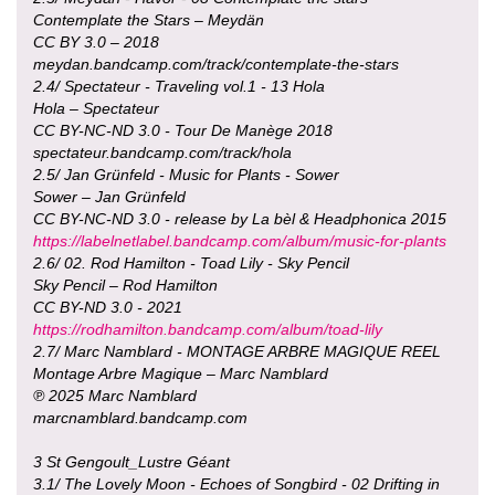
Contemplate the Stars – Meydän
CC BY 3.0 – 2018
meydan.bandcamp.com/track/contemplate-the-stars
2.4/ Spectateur - Traveling vol.1 - 13 Hola
Hola – Spectateur
CC BY-NC-ND 3.0 - Tour De Manège 2018
spectateur.bandcamp.com/track/hola
2.5/ Jan Grünfeld - Music for Plants - Sower
Sower – Jan Grünfeld
CC BY-NC-ND 3.0 - release by La bèl & Headphonica 2015
https://labelnetlabel.bandcamp.com/album/music-for-plants
2.6/ 02. Rod Hamilton - Toad Lily - Sky Pencil
Sky Pencil – Rod Hamilton
CC BY-ND 3.0 - 2021
https://rodhamilton.bandcamp.com/album/toad-lily
2.7/ Marc Namblard - MONTAGE ARBRE MAGIQUE REEL
Montage Arbre Magique – Marc Namblard
℗ 2025 Marc Namblard
marcnamblard.bandcamp.com
3 St Gengoult_Lustre Géant
3.1/ The Lovely Moon - Echoes of Songbird - 02 Drifting in