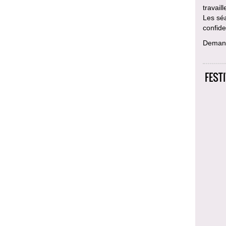
travail
Les sé
confiden
Deman
FEST