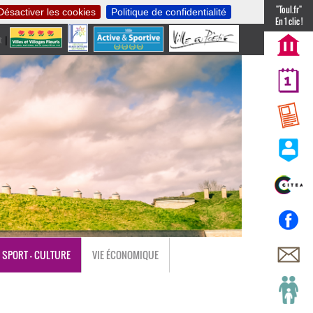
"Toul.fr"
Désactiver les cookies
Politique de confidentialité
En 1 clic !
t
|
nl
SPORT - CULTURE
VIE ÉCONOMIQUE