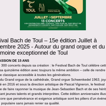
ival Bach de Toul – 15e édition Juillet à
embre 2025 - Autour du grand orgue et du
imoine exceptionnel de Toul
ASSION DE 15 ANS
 300 concerts depuis sa création : le Festival Bach de Toul célèbre cet
a quinzième édition avec toujours la même ambition – celle de rendre 
 classique accessible à toutes les générations.
 du Grand orgue de la cathédrale, Grand orgue Schwenkedel 1963, jo
é en 2016 et sous la direction artistique de Pascal Vigneron, le festival
e de faire rayonner la musique de Jean-Sebastien Bach et de ses hérit
lant jeunes talents et grands interprètes. Cette édition anniversaire illu
core que persévérance et exigence artistique sont les piliers d’un évé
populaire sans jamais renier sa qualité.