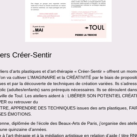
iers Créer-Sentir
liers d’arts plastiques et d’art-thérapie « Créer-Sentir » offrent un mom
l’on va cultiver L’IMAGINAIRE et la CRÉATIVITÉ par le biais de proposit
ques et par la découverte de techniques de création variées. Ils s’adres
blic (adultes/enfants) sans prérequis nécessaires. Ils se déroulent dans
-ville de Toul. Les ateliers aident à : LIBÉRER SON POTENTIEL CRÉA
R ou retrouver du
TRE, APPRENDRE DES TECHNIQUES issues des arts plastiques, FAI
SES ÉMOTIONS.
ienne, diplômée de l’école des Beaux-Arts de Paris, j’organise des ateli
 une quinzaine d’années.
à l’art-thérapie et à la médiation artistique en relation d’aide ( titre RN