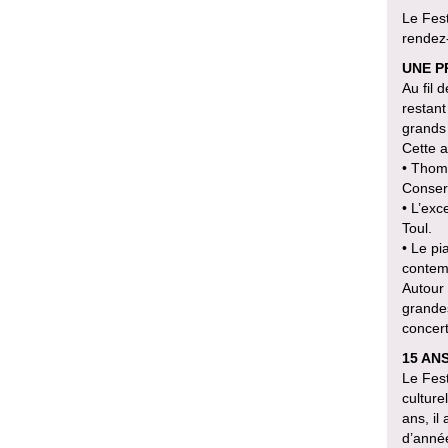
Le Fest
rendez-
UNE P
Au fil 
restant
grands
Cette a
• Thoma
Conserv
• L’exc
Toul.
• Le pi
contem
Autour 
grandes
concert
15 AN
Le Fest
culture
ans, il
d’anné