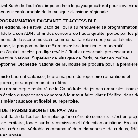
ival Bach de Toul s’est imposé dans le paysage culturel pour devenir u
vous incontournable de la musique classique régionale.
ROGRAMMATION EXIGEANTE ET ACCESSIBLE
des éditions, le Festival Bach de Toul a su renouveler sa programmation
 fidèle à son ADN : offrir des concerts de haute qualité, portés par les p
 noms de la scène musicale comme par la relève des jeunes talents.
nnée, la programmation mêlera avec brio tradition et modernité :
s Ospital, ancien prodige révélé à Toul et désormais professeur au
atoire National Supérieur de Musique de Paris, revient en maître.
eptionnel Orchestre National de Mulhouse se produira pour la première 
aniste Laurent Cabasso, figure majeure du répertoire romantique et
porain, sera également des nôtres.
du grand orgue restauré de la Cathédrale, de jeunes organistes issus 
 écoles européennes viendront à leur tour faire vibrer l’édifice, dans d
s mêlant audace et fidélité au répertoire.
S DE TRANSMISSION ET DE PARTAGE
ival Bach de Toul est bien plus qu’une série de concerts : c’est un proje
l de territoire, fondé sur la transmission et l’éducation artistique. En qui
 a su créer une véritable communauté de mélomanes et de curieux, fidè
e en année.