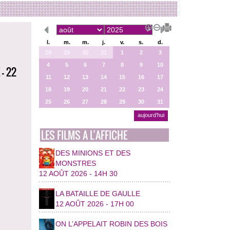
l.
m.
m.
j.
v.
s.
d.
28
29
30
31
1
2
3
4
5
6
7
8
9
10
- 22
11
12
13
14
15
16
17
18
19
20
21
22
23
24
25
26
27
28
29
30
31
aujourd’hui
LES FILMS A L’AFFICHE
DES MINIONS ET DES
MONSTRES
12 AOÛT 2026 - 14H 30
LA BATAILLE DE GAULLE
12 AOÛT 2026 - 17H 00
ON L’APPELAIT ROBIN DES BOIS