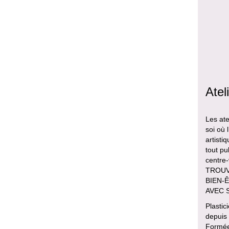
Atel
Les ate
soi où 
artisti
tout pu
centre
TROUVE
BIEN-Ê
AVEC 
Plastic
depuis
Formée 