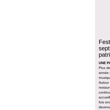
Fest
sept
patr
UNE P
Plus de
année s
musique
Autour
restaur
continu
accueil
fois en
devenu 