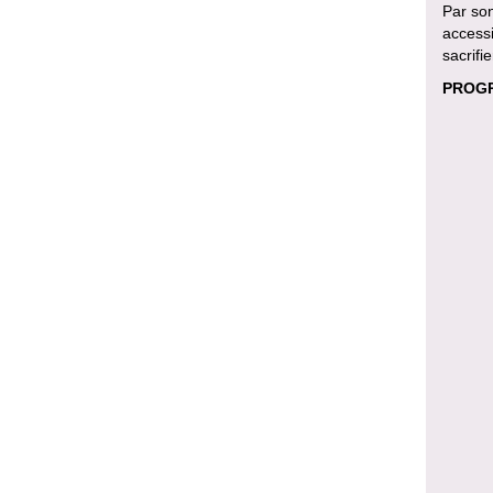
Par son
accessi
sacrifie
PROGR