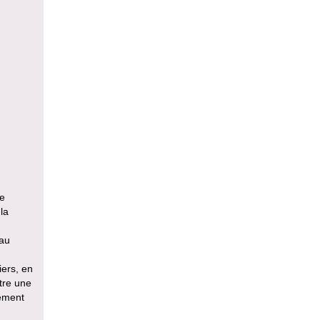
te
la
yau
iers, en
stre une
nement