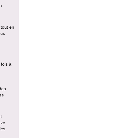
n
 tout en
lus
fois à
des
es
t
nze
les