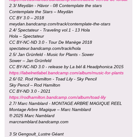
2.3/ Meydän - Hävor - 08 Contemplate the stars
Contemplate the Stars – Meydän
CC BY 3.0 – 2018
meydan.bandcamp.com/track/contemplate-the-stars
2.4/ Spectateur - Traveling vol.1 - 13 Hola
Hola – Spectateur
CC BY-NC-ND 3.0 - Tour De Manège 2018
spectateur.bandcamp.com/track/hola
2.5/ Jan Grünfeld - Music for Plants - Sower
Sower – Jan Grünfeld
CC BY-NC-ND 3.0 - release by La bèl & Headphonica 2015
https://labelnetlabel.bandcamp.com/album/music-for-plants
2.6/ 02. Rod Hamilton - Toad Lily - Sky Pencil
Sky Pencil – Rod Hamilton
CC BY-ND 3.0 - 2021
https://rodhamilton.bandcamp.com/album/toad-lily
2.7/ Marc Namblard - MONTAGE ARBRE MAGIQUE REEL
Montage Arbre Magique – Marc Namblard
℗ 2025 Marc Namblard
marcnamblard.bandcamp.com
3 St Gengoult_Lustre Géant