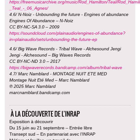
https://freemusicarchive.org/music/Rod_Hamilton/Teal/Rod_Hamil
_Teal_-_06_Agnes/
4.6/ N-Noiz - Unbounding the future - Engines of abundance
Engines Of Abundance – N-Noiz
CC BY-NC-SA 3.0 – 2009
https://soundcloud.com/plainaudio/engines-of-abundance?
in=plainaudio/sets/unbounding-the-future-ep
4.6/ Big Wave Records - Tribal Wave - Alchesound Jengi
Jengi - Alchesound – Big Waves Records
CC BY-NC-ND 3.0 – 2017
https://bigwaverecords.bandcamp.com/album/tribal-wave
4.7/ Marc Namblard - MONTAGE NUIT ETE MED
Montage Nuit Eté Med – Marc Namblard
℗ 2025 Marc Namblard
marcnamblard.bandcamp.com
À LA DÉCOUVERTE DE L’INRAP
Exposition à découvrir
Du 15 juin au 21 septembre – Entrée libre
Transept sud – En partenariat avec l’INRAP