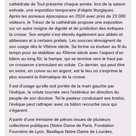
cathédrale de Toul présente chaque année, lors de la saison
estivale, une exposition temporaire d’objets liturgiques.
Après les anneaux épiscopaux en 2024 avec près de 23 000
visiteurs, le Trésor de la cathédrale propose une exposition
sur un autre insigne de dignité et de juridiction des évêques :
la crosse. Son emploi s’est étendu également aux abbés et
abbesses et à certains prélats. Les sources témoignent de
son usage dès le VIIème siècle. Sa forme va évoluer au fil du
temps pour se stabiliser au XIIème siècle avec l’aspect d’un
bâton au long fût, la hampe, qui se termine vers le haut par
un crosseron s’enroulant en volute. Ce dernier, qui peut être
en ivoire, en cuivre ou en argent, est le lieu où s’exprime le
plus souvent la thématique de la crosse.
Il est d’usage qu’elle soit portée de la main gauche par
l’évêque, la volute tournée vers l’extérieur en direction du
peuple de son diocèse. Tel le pasteur conduisant ses brebis,
l’évêque peut rattraper avec ce bâton recourbé ceux qui
s’égarent.
A partir d’une trentaine de pièces issues de plusieurs
collections publiques (Notre Dame de Paris, Fondation
Fourvière de Lyon, Basilique Notre-Dame de Lourdes,