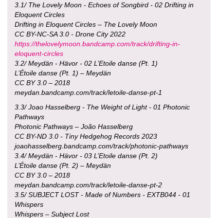
3.1/ The Lovely Moon - Echoes of Songbird - 02 Drifting in
Eloquent Circles
Drifting in Eloquent Circles – The Lovely Moon
CC BY-NC-SA 3.0 - Drone City 2022
https://thelovelymoon.bandcamp.com/track/drifting-in-
eloquent-circles
3.2/ Meydän - Hävor - 02 L’Etoile danse (Pt. 1)
L’Étoile danse (Pt. 1) – Meydän
CC BY 3.0 – 2018
meydan.bandcamp.com/track/letoile-danse-pt-1
3.3/ Joao Hasselberg - The Weight of Light - 01 Photonic
Pathways
Photonic Pathways – João Hasselberg
CC BY-ND 3.0 - Tiny Hedgehog Records 2023
joaohasselberg.bandcamp.com/track/photonic-pathways
3.4/ Meydän - Hävor - 03 L’Etoile danse (Pt. 2)
L’Étoile danse (Pt. 2) – Meydän
CC BY 3.0 – 2018
meydan.bandcamp.com/track/letoile-danse-pt-2
3.5/ SUBJECT LOST - Made of Numbers - EXTB044 - 01
Whispers
Whispers – Subject Lost