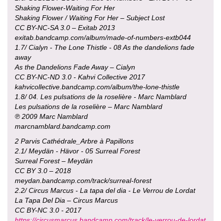
Shaking Flower-Waiting For Her
Shaking Flower / Waiting For Her – Subject Lost
CC BY-NC-SA 3.0 – Exitab 2013
exitab.bandcamp.com/album/made-of-numbers-extb044
1.7/ Cialyn - The Lone Thistle - 08 As the dandelions fade
away
As the Dandelions Fade Away – Cialyn
CC BY-NC-ND 3.0 - Kahvi Collective 2017
kahvicollective.bandcamp.com/album/the-lone-thistle
1.8/ 04. Les pulsations de la roselière - Marc Namblard
Les pulsations de la roselière – Marc Namblard
℗ 2009 Marc Namblard
marcnamblard.bandcamp.com
2 Parvis Cathédrale_Arbre à Papillons
2.1/ Meydän - Hävor - 05 Surreal Forest
Surreal Forest – Meydän
CC BY 3.0 – 2018
meydan.bandcamp.com/track/surreal-forest
2.2/ Circus Marcus - La tapa del dia - Le Verrou de Lordat
La Tapa Del Dia – Circus Marcus
CC BY-NC 3.0 - 2017
https://circusmarcus.bandcamp.com/track/le-verrou-de-lordat