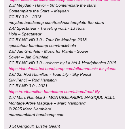
2.3/ Meydän - Hävor - 08 Contemplate the stars
Contemplate the Stars – Meydän
CC BY 3.0 – 2018
meydan.bandcamp.com/track/contemplate-the-stars
2.4/ Spectateur - Traveling vol.1 - 13 Hola
Hola – Spectateur
CC BY-NC-ND 3.0 - Tour De Manège 2018
spectateur.bandcamp.com/track/hola
2.5/ Jan Grünfeld - Music for Plants - Sower
Sower – Jan Grünfeld
CC BY-NC-ND 3.0 - release by La bèl & Headphonica 2015
https://labelnetlabel.bandcamp.com/album/music-for-plants
2.6/ 02. Rod Hamilton - Toad Lily - Sky Pencil
Sky Pencil – Rod Hamilton
CC BY-ND 3.0 - 2021
https://rodhamilton.bandcamp.com/album/toad-lily
2.7/ Marc Namblard - MONTAGE ARBRE MAGIQUE REEL
Montage Arbre Magique – Marc Namblard
℗ 2025 Marc Namblard
marcnamblard.bandcamp.com
3 St Gengoult_Lustre Géant