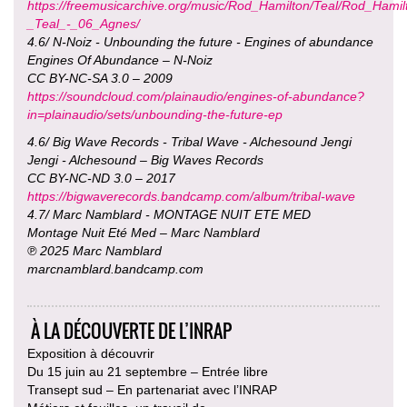
https://freemusicarchive.org/music/Rod_Hamilton/Teal/Rod_Hamil
_Teal_-_06_Agnes/
4.6/ N-Noiz - Unbounding the future - Engines of abundance
Engines Of Abundance – N-Noiz
CC BY-NC-SA 3.0 – 2009
https://soundcloud.com/plainaudio/engines-of-abundance?
in=plainaudio/sets/unbounding-the-future-ep
4.6/ Big Wave Records - Tribal Wave - Alchesound Jengi
Jengi - Alchesound – Big Waves Records
CC BY-NC-ND 3.0 – 2017
https://bigwaverecords.bandcamp.com/album/tribal-wave
4.7/ Marc Namblard - MONTAGE NUIT ETE MED
Montage Nuit Eté Med – Marc Namblard
℗ 2025 Marc Namblard
marcnamblard.bandcamp.com
À LA DÉCOUVERTE DE L’INRAP
Exposition à découvrir
Du 15 juin au 21 septembre – Entrée libre
Transept sud – En partenariat avec l’INRAP