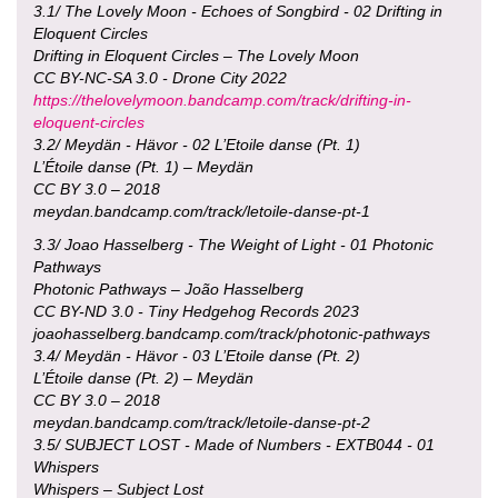
3.1/ The Lovely Moon - Echoes of Songbird - 02 Drifting in
Eloquent Circles
Drifting in Eloquent Circles – The Lovely Moon
CC BY-NC-SA 3.0 - Drone City 2022
https://thelovelymoon.bandcamp.com/track/drifting-in-
eloquent-circles
3.2/ Meydän - Hävor - 02 L’Etoile danse (Pt. 1)
L’Étoile danse (Pt. 1) – Meydän
CC BY 3.0 – 2018
meydan.bandcamp.com/track/letoile-danse-pt-1
3.3/ Joao Hasselberg - The Weight of Light - 01 Photonic
Pathways
Photonic Pathways – João Hasselberg
CC BY-ND 3.0 - Tiny Hedgehog Records 2023
joaohasselberg.bandcamp.com/track/photonic-pathways
3.4/ Meydän - Hävor - 03 L’Etoile danse (Pt. 2)
L’Étoile danse (Pt. 2) – Meydän
CC BY 3.0 – 2018
meydan.bandcamp.com/track/letoile-danse-pt-2
3.5/ SUBJECT LOST - Made of Numbers - EXTB044 - 01
Whispers
Whispers – Subject Lost