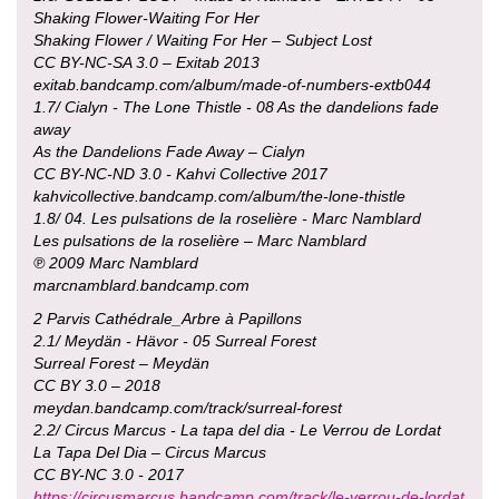
Shaking Flower-Waiting For Her
Shaking Flower / Waiting For Her – Subject Lost
CC BY-NC-SA 3.0 – Exitab 2013
exitab.bandcamp.com/album/made-of-numbers-extb044
1.7/ Cialyn - The Lone Thistle - 08 As the dandelions fade
away
As the Dandelions Fade Away – Cialyn
CC BY-NC-ND 3.0 - Kahvi Collective 2017
kahvicollective.bandcamp.com/album/the-lone-thistle
1.8/ 04. Les pulsations de la roselière - Marc Namblard
Les pulsations de la roselière – Marc Namblard
℗ 2009 Marc Namblard
marcnamblard.bandcamp.com
2 Parvis Cathédrale_Arbre à Papillons
2.1/ Meydän - Hävor - 05 Surreal Forest
Surreal Forest – Meydän
CC BY 3.0 – 2018
meydan.bandcamp.com/track/surreal-forest
2.2/ Circus Marcus - La tapa del dia - Le Verrou de Lordat
La Tapa Del Dia – Circus Marcus
CC BY-NC 3.0 - 2017
https://circusmarcus.bandcamp.com/track/le-verrou-de-lordat