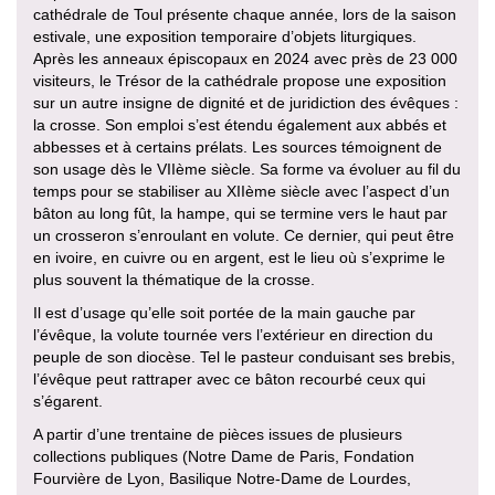
cathédrale de Toul présente chaque année, lors de la saison
estivale, une exposition temporaire d’objets liturgiques.
Après les anneaux épiscopaux en 2024 avec près de 23 000
visiteurs, le Trésor de la cathédrale propose une exposition
sur un autre insigne de dignité et de juridiction des évêques :
la crosse. Son emploi s’est étendu également aux abbés et
abbesses et à certains prélats. Les sources témoignent de
son usage dès le VIIème siècle. Sa forme va évoluer au fil du
temps pour se stabiliser au XIIème siècle avec l’aspect d’un
bâton au long fût, la hampe, qui se termine vers le haut par
un crosseron s’enroulant en volute. Ce dernier, qui peut être
en ivoire, en cuivre ou en argent, est le lieu où s’exprime le
plus souvent la thématique de la crosse.
Il est d’usage qu’elle soit portée de la main gauche par
l’évêque, la volute tournée vers l’extérieur en direction du
peuple de son diocèse. Tel le pasteur conduisant ses brebis,
l’évêque peut rattraper avec ce bâton recourbé ceux qui
s’égarent.
A partir d’une trentaine de pièces issues de plusieurs
collections publiques (Notre Dame de Paris, Fondation
Fourvière de Lyon, Basilique Notre-Dame de Lourdes,