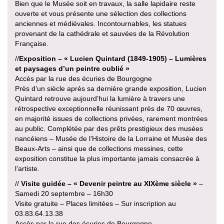
Bien que le Musée soit en travaux, la salle lapidaire reste
ouverte et vous présente une sélection des collections
anciennes et médiévales. Incontournables, les statues
provenant de la cathédrale et sauvées de la Révolution
Française.
//
Exposition – « Lucien Quintard (1849-1905) – Lumières
et paysages d’un peintre oublié »
Accès par la rue des écuries de Bourgogne
Près d’un siècle après sa dernière grande exposition, Lucien
Quintard retrouve aujourd’hui la lumière à travers une
rétrospective exceptionnelle réunissant près de 70 œuvres,
en majorité issues de collections privées, rarement montrées
au public. Complétée par des prêts prestigieux des musées
nancéiens – Musée de l’Histoire de la Lorraine et Musée des
Beaux-Arts – ainsi que de collections messines, cette
exposition constitue la plus importante jamais consacrée à
l’artiste.
//
Visite guidée – « Devenir peintre au XIXème siècle »
–
Samedi 20 septembre – 16h30
Visite gratuite – Places limitées – Sur inscription au
03.83.64.13.38
Accès par la rue des écuries de Bourgogne