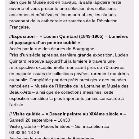
Bien que le Musée soit en travaux, la salle lapidaire reste
ouverte et vous présente une sélection des collections
anciennes et médiévales. Incontournables, les statues
provenant de la cathédrale et sauvées de la Révolution
Française.
//
Exposition – « Lucien Quintard (1849-1905) – Lumières
et paysages d’un peintre oublié »
Accès par la rue des écuries de Bourgogne
Près d’un siècle après sa dernière grande exposition, Lucien
Quintard retrouve aujourd’hui la lumière à travers une
rétrospective exceptionnelle réunissant près de 70 œuvres,
en majorité issues de collections privées, rarement montrées
au public. Complétée par des prêts prestigieux des musées
nancéiens – Musée de l’Histoire de la Lorraine et Musée des
Beaux-Arts – ainsi que de collections messines, cette
exposition constitue la plus importante jamais consacrée à
l’artiste.
//
Visite guidée – « Devenir peintre au XIXème siècle »
–
Samedi 20 septembre – 16h30
Visite gratuite – Places limitées – Sur inscription au
03.83.64.13.38
Accès par la rue des écuries de Bourgogne