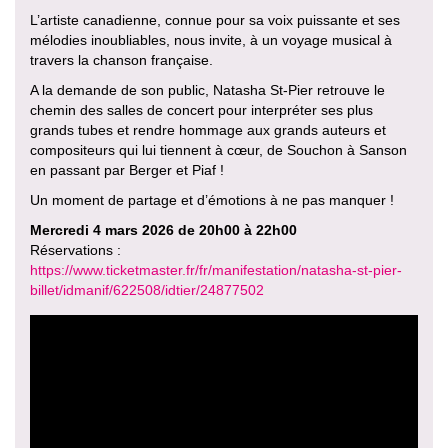
L’artiste canadienne, connue pour sa voix puissante et ses
mélodies inoubliables, nous invite, à un voyage musical à
travers la chanson française.
A la demande de son public, Natasha St-Pier retrouve le
chemin des salles de concert pour interpréter ses plus
grands tubes et rendre hommage aux grands auteurs et
compositeurs qui lui tiennent à cœur, de Souchon à Sanson
en passant par Berger et Piaf !
Un moment de partage et d’émotions à ne pas manquer !
Mercredi 4 mars 2026 de 20h00 à 22h00
Réservations :
https://www.ticketmaster.fr/fr/manifestation/natasha-st-pier-
billet/idmanif/622508/idtier/24877502