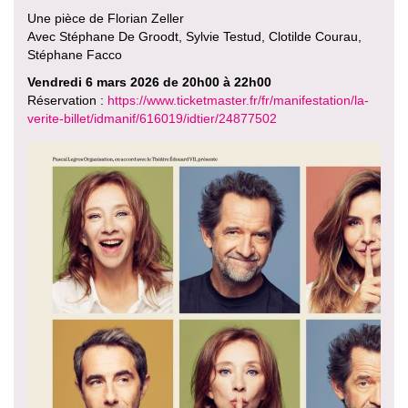
Une pièce de Florian Zeller
Avec Stéphane De Groodt, Sylvie Testud, Clotilde Courau,
Stéphane Facco
Vendredi 6 mars 2026 de 20h00 à 22h00
Réservation :
https://www.ticketmaster.fr/fr/manifestation/la-
verite-billet/idmanif/616019/idtier/24877502