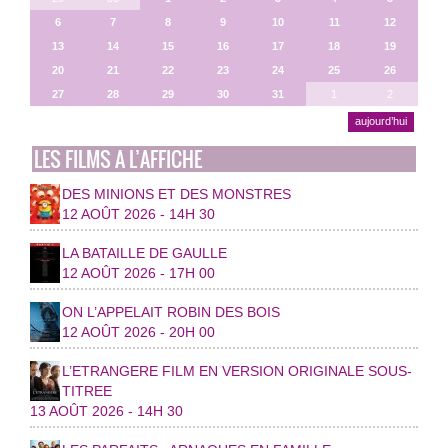
6
7
8
9
10
11
12
13
14
15
16
17
18
19
20
21
22
23
24
25
26
27
28
29
30
31
1
2
aujourd’hui
LES FILMS A L’AFFICHE
DES MINIONS ET DES MONSTRES
12 AOÛT 2026 - 14H 30
LA BATAILLE DE GAULLE
12 AOÛT 2026 - 17H 00
ON L’APPELAIT ROBIN DES BOIS
12 AOÛT 2026 - 20H 00
L’ETRANGERE FILM EN VERSION ORIGINALE SOUS-
TITREE
13 AOÛT 2026 - 14H 30