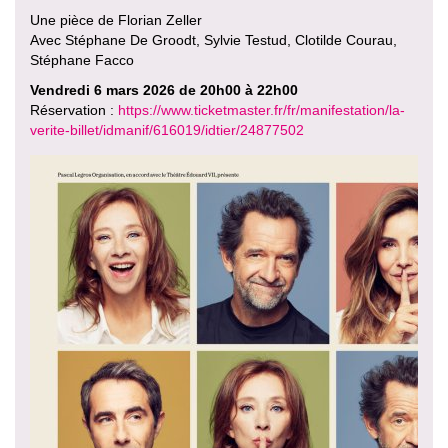
Une pièce de Florian Zeller
Avec Stéphane De Groodt, Sylvie Testud, Clotilde Courau,
Stéphane Facco
Vendredi 6 mars 2026 de 20h00 à 22h00
Réservation :
https://www.ticketmaster.fr/fr/manifestation/la-
verite-billet/idmanif/616019/idtier/24877502