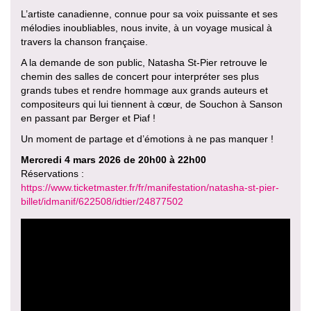
L’artiste canadienne, connue pour sa voix puissante et ses
mélodies inoubliables, nous invite, à un voyage musical à
travers la chanson française.
A la demande de son public, Natasha St-Pier retrouve le
chemin des salles de concert pour interpréter ses plus
grands tubes et rendre hommage aux grands auteurs et
compositeurs qui lui tiennent à cœur, de Souchon à Sanson
en passant par Berger et Piaf !
Un moment de partage et d’émotions à ne pas manquer !
Mercredi 4 mars 2026 de 20h00 à 22h00
Réservations :
https://www.ticketmaster.fr/fr/manifestation/natasha-st-pier-
billet/idmanif/622508/idtier/24877502