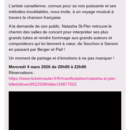
L’artiste canadienne, connue pour sa voix puissante et ses
mélodies inoubliables, nous invite, à un voyage musical à
travers la chanson française.
A la demande de son public, Natasha St-Pier retrouve le
chemin des salles de concert pour interpréter ses plus
grands tubes et rendre hommage aux grands auteurs et
compositeurs qui lui tiennent à cœur, de Souchon à Sanson
en passant par Berger et Piaf !
Un moment de partage et d’émotions à ne pas manquer !
Mercredi 4 mars 2026 de 20h00 à 22h00
Réservations :
https://www.ticketmaster.fr/fr/manifestation/natasha-st-pier-
billet/idmanif/622508/idtier/24877502