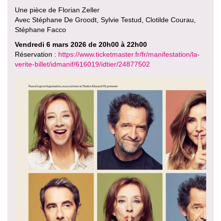
Une pièce de Florian Zeller
Avec Stéphane De Groodt, Sylvie Testud, Clotilde Courau,
Stéphane Facco
Vendredi 6 mars 2026 de 20h00 à 22h00
Réservation :
https://www.ticketmaster.fr/fr/manifestation/la-
verite-billet/idmanif/616019/idtier/24877502