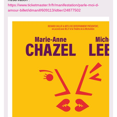
https://www.ticketmaster.fr/fr/manifestation/parle-moi-d-
amour-billet/idmanif/609113/idtier/24877502