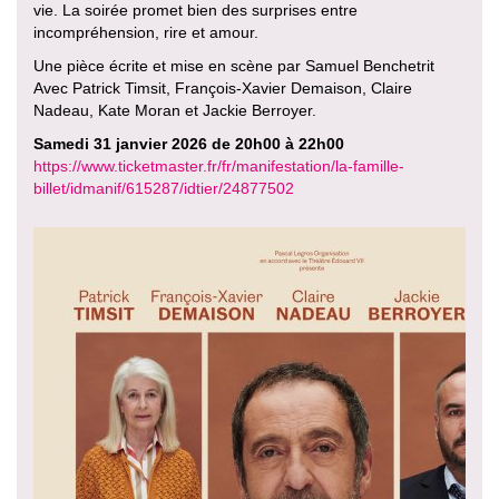
vie. La soirée promet bien des surprises entre
incompréhension, rire et amour.
Une pièce écrite et mise en scène par Samuel Benchetrit
Avec Patrick Timsit, François-Xavier Demaison, Claire
Nadeau, Kate Moran et Jackie Berroyer.
Samedi 31 janvier 2026 de 20h00 à 22h00
https://www.ticketmaster.fr/fr/manifestation/la-famille-
billet/idmanif/615287/idtier/24877502