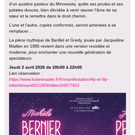
d’un austère pasteur du Minnesota, quitte ses poules et ses
patates douces, bien décidée à venir sauver l’âme de sa
sœur et la remettre dans le droit chemin.
L’une et l’autre, copies conformes, seront amenées à se
remplacer…
La pièce mythique de Barillet et Gredy, jouée par Jacqueline
Maillan en 1985 revient dans une version revisitée et
moderne, pour enchanter une nouvelle génération de
spectateurs.
Jeudi 2 avril 2026 de 20h00 à 22h00
Lien réservation :
https://www.ticketmaster.fr/fr/manifestation/lily-et-lily-
billet/idmanif/621859/idtier/24877502