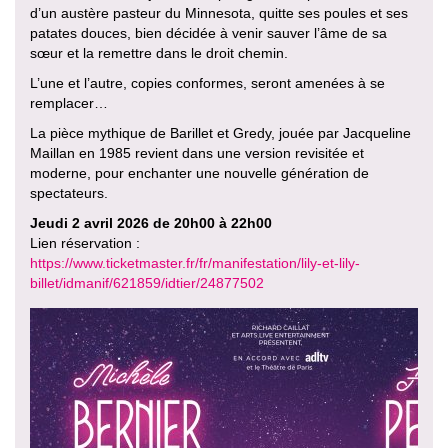
d’un austère pasteur du Minnesota, quitte ses poules et ses
patates douces, bien décidée à venir sauver l’âme de sa
sœur et la remettre dans le droit chemin.
L’une et l’autre, copies conformes, seront amenées à se
remplacer…
La pièce mythique de Barillet et Gredy, jouée par Jacqueline
Maillan en 1985 revient dans une version revisitée et
moderne, pour enchanter une nouvelle génération de
spectateurs.
Jeudi 2 avril 2026 de 20h00 à 22h00
Lien réservation :
https://www.ticketmaster.fr/fr/manifestation/lily-et-lily-
billet/idmanif/621859/idtier/24877502