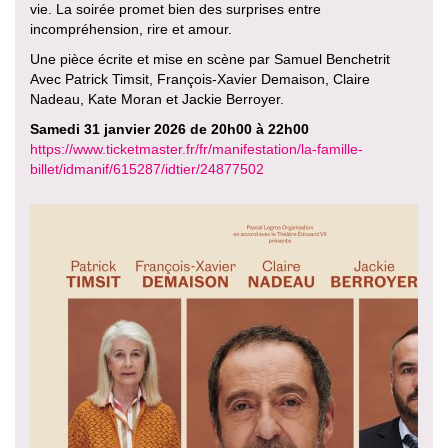
vie. La soirée promet bien des surprises entre
incompréhension, rire et amour.
Une pièce écrite et mise en scène par Samuel Benchetrit
Avec Patrick Timsit, François-Xavier Demaison, Claire
Nadeau, Kate Moran et Jackie Berroyer.
Samedi 31 janvier 2026 de 20h00 à 22h00
https://www.ticketmaster.fr/fr/manifestation/la-famille-
billet/idmanif/615287/idtier/24877502