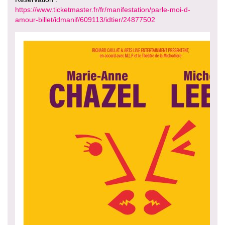
https://www.ticketmaster.fr/fr/manifestation/parle-moi-d-
amour-billet/idmanif/609113/idtier/24877502