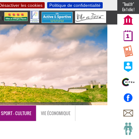
"Toul.fr"
Désactiver les cookies
Politique de confidentialité
En 1 clic !
t
|
nl
SPORT - CULTURE
VIE ÉCONOMIQUE