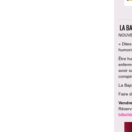
LA B
NOUVE
« Dites
humoris
Être hu
enferm
avoir s
conspir
La Bajo
Faire d
Vendre
Réserv
billet/