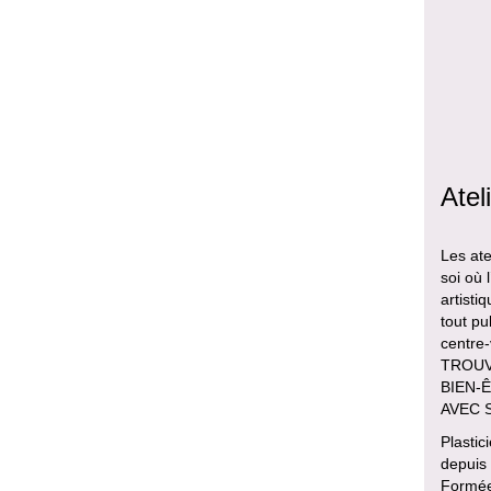
Atel
Les ate
soi où 
artisti
tout pu
centre
TROUVE
BIEN-Ê
AVEC 
Plastic
depuis
Formée 