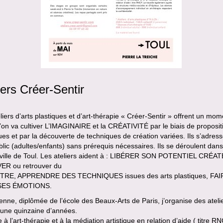
iers Créer-Sentir
liers d’arts plastiques et d’art-thérapie « Créer-Sentir » offrent un mom
l’on va cultiver L’IMAGINAIRE et la CRÉATIVITÉ par le biais de proposit
ques et par la découverte de techniques de création variées. Ils s’adres
blic (adultes/enfants) sans prérequis nécessaires. Ils se déroulent dans
-ville de Toul. Les ateliers aident à : LIBÉRER SON POTENTIEL CRÉA
R ou retrouver du
TRE, APPRENDRE DES TECHNIQUES issues des arts plastiques, FAI
SES ÉMOTIONS.
ienne, diplômée de l’école des Beaux-Arts de Paris, j’organise des ateli
 une quinzaine d’années.
à l’art-thérapie et à la médiation artistique en relation d’aide ( titre RN