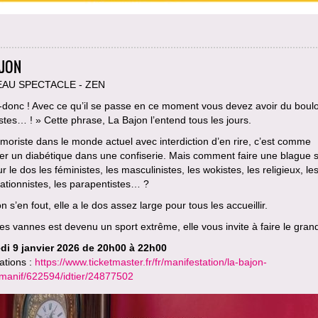
AJON
AU SPECTACLE - ZEN
-donc ! Avec ce qu’il se passe en ce moment vous devez avoir du boulo
tes… ! » Cette phrase, La Bajon l’entend tous les jours.
moriste dans le monde actuel avec interdiction d’en rire, c’est comme
er un diabétique dans une confiserie. Mais comment faire une blague 
ur le dos les féministes, les masculinistes, les wokistes, les religieux, le
ationnistes, les parapentistes… ?
n s’en fout, elle a le dos assez large pour tous les accueillir.
es vannes est devenu un sport extrême, elle vous invite à faire le gran
di 9 janvier 2026 de 20h00 à 22h00
ations :
https://www.ticketmaster.fr/fr/manifestation/la-bajon-
idmanif/622594/idtier/24877502