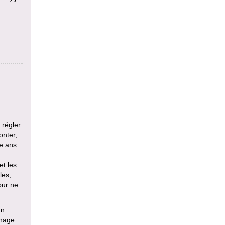
 régler
onter,
e ans
et les
les,
our ne
un
énage