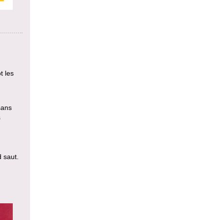
t les
sans
s
d saut.