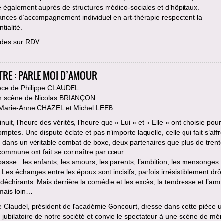
le également auprès de structures médico-sociales et d’hôpitaux.
ances d’accompagnement individuel en art-thérapie respectent la
tialité.
des sur RDV
TRE : PARLE MOI D’AMOUR
èce de Philippe CLAUDEL
n scène de Nicolas BRIANÇON
 Marie-Anne CHAZEL et Michel LEEB
minuit, l’heure des vérités, l’heure que « Lui » et « Elle » ont choisie pour
omptes. Une dispute éclate et pas n’importe laquelle, celle qui fait s’affr
dans un véritable combat de boxe, deux partenaires que plus de trent
commune ont fait se connaître par cœur.
passe : les enfants, les amours, les parents, l’ambition, les mensonges 
. Les échanges entre les époux sont incisifs, parfois irrésistiblement drô
 déchirants. Mais derrière la comédie et les excès, la tendresse et l’am
amais loin…
e Claudel, président de l’académie Goncourt, dresse dans cette pièce 
 jubilatoire de notre société et convie le spectateur à une scène de m