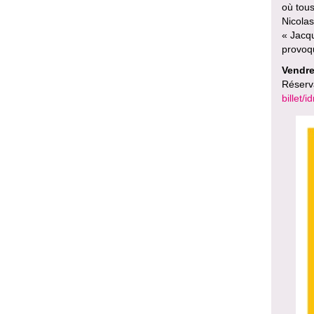
où tous
Nicolas
« Jacqu
provoqu
Vendre
Réserv
billet/