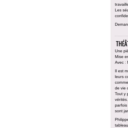
travail
Les sé
confiden
Deman
THÉÂ
Une pi
Mise e
Avec :
Il est 
leurs c
comme 
de vie 
Tout y 
vérités
parfois
sont j
Philipp
tableau