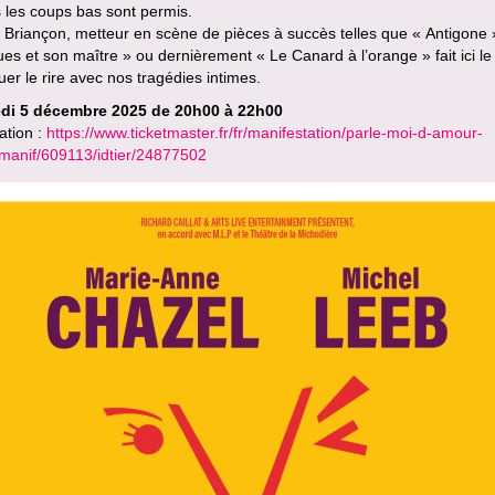
 les coups bas sont permis.
 Briançon, metteur en scène de pièces à succès telles que « Antigone 
es et son maître » ou dernièrement « Le Canard à l’orange » fait ici le
er le rire avec nos tragédies intimes.
di 5 décembre 2025 de 20h00 à 22h00
ation :
https://www.ticketmaster.fr/fr/manifestation/parle-moi-d-amour-
idmanif/609113/idtier/24877502