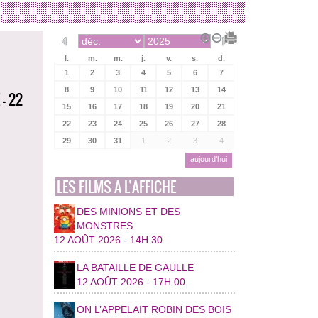
l.
m.
m.
j.
v.
s.
d.
1
2
3
4
5
6
7
8
9
10
11
12
13
14
- 22
15
16
17
18
19
20
21
22
23
24
25
26
27
28
29
30
31
1
2
3
4
aujourd’hui
LES FILMS A L’AFFICHE
DES MINIONS ET DES
MONSTRES
12 AOÛT 2026 - 14H 30
LA BATAILLE DE GAULLE
12 AOÛT 2026 - 17H 00
ON L’APPELAIT ROBIN DES BOIS