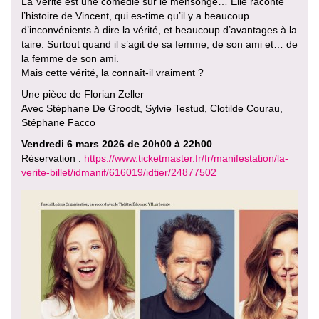
La Vérité est une comédie sur le mensonge… Elle raconte
l’histoire de Vincent, qui es-time qu’il y a beaucoup
d’inconvénients à dire la vérité, et beaucoup d’avantages à la
taire. Surtout quand il s’agit de sa femme, de son ami et… de
la femme de son ami.
Mais cette vérité, la connaît-il vraiment ?
Une pièce de Florian Zeller
Avec Stéphane De Groodt, Sylvie Testud, Clotilde Courau,
Stéphane Facco
Vendredi 6 mars 2026 de 20h00 à 22h00
Réservation :
https://www.ticketmaster.fr/fr/manifestation/la-
verite-billet/idmanif/616019/idtier/24877502