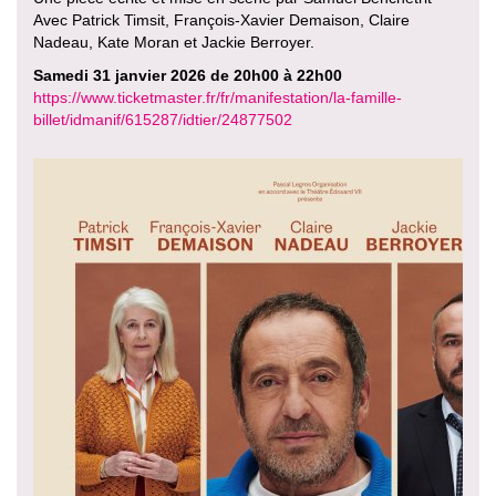
Avec Patrick Timsit, François-Xavier Demaison, Claire
Nadeau, Kate Moran et Jackie Berroyer.
Samedi 31 janvier 2026 de 20h00 à 22h00
https://www.ticketmaster.fr/fr/manifestation/la-famille-
billet/idmanif/615287/idtier/24877502