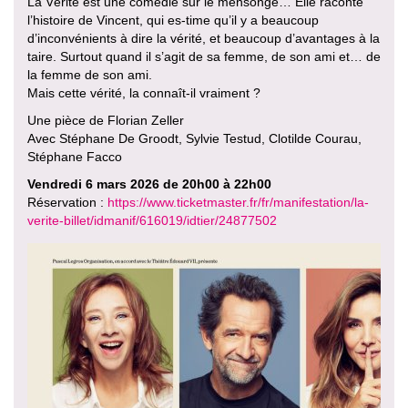
La Vérité est une comédie sur le mensonge… Elle raconte
l’histoire de Vincent, qui es-time qu’il y a beaucoup
d’inconvénients à dire la vérité, et beaucoup d’avantages à la
taire. Surtout quand il s’agit de sa femme, de son ami et… de
la femme de son ami.
Mais cette vérité, la connaît-il vraiment ?
Une pièce de Florian Zeller
Avec Stéphane De Groodt, Sylvie Testud, Clotilde Courau,
Stéphane Facco
Vendredi 6 mars 2026 de 20h00 à 22h00
Réservation :
https://www.ticketmaster.fr/fr/manifestation/la-
verite-billet/idmanif/616019/idtier/24877502