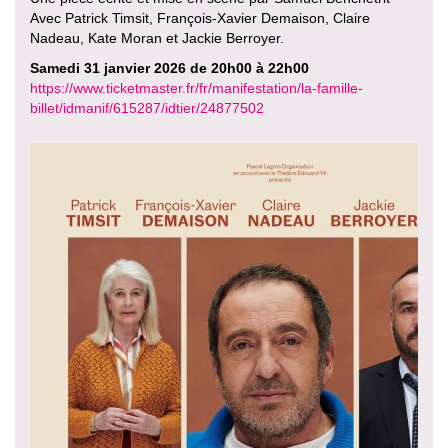
Avec Patrick Timsit, François-Xavier Demaison, Claire
Nadeau, Kate Moran et Jackie Berroyer.
Samedi 31 janvier 2026 de 20h00 à 22h00
https://www.ticketmaster.fr/fr/manifestation/la-famille-
billet/idmanif/615287/idtier/24877502