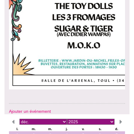
Ajouter un événement
l.
m.
m.
j.
v.
s.
d.