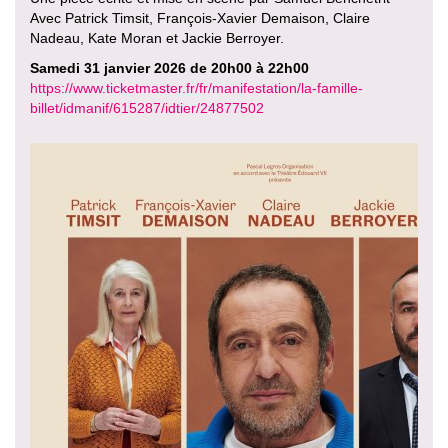
Avec Patrick Timsit, François-Xavier Demaison, Claire
Nadeau, Kate Moran et Jackie Berroyer.
Samedi 31 janvier 2026 de 20h00 à 22h00
https://www.ticketmaster.fr/fr/manifestation/la-famille-
billet/idmanif/615287/idtier/24877502