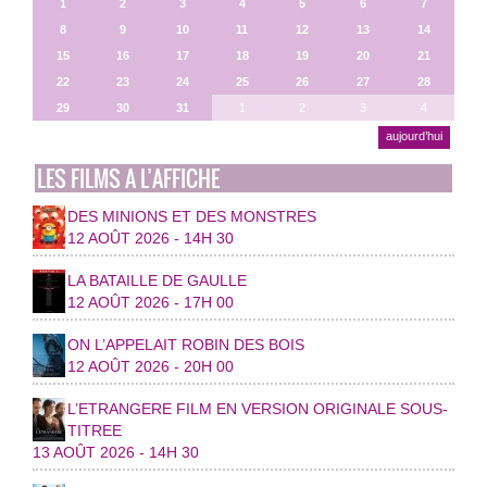
1
2
3
4
5
6
7
8
9
10
11
12
13
14
15
16
17
18
19
20
21
22
23
24
25
26
27
28
29
30
31
1
2
3
4
aujourd’hui
LES FILMS A L’AFFICHE
DES MINIONS ET DES MONSTRES
12 AOÛT 2026 - 14H 30
LA BATAILLE DE GAULLE
12 AOÛT 2026 - 17H 00
ON L’APPELAIT ROBIN DES BOIS
12 AOÛT 2026 - 20H 00
L’ETRANGERE FILM EN VERSION ORIGINALE SOUS-
TITREE
13 AOÛT 2026 - 14H 30