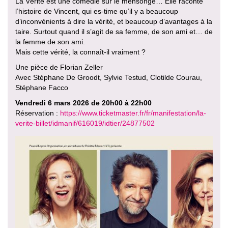
La Vérité est une comédie sur le mensonge… Elle raconte
l’histoire de Vincent, qui es-time qu’il y a beaucoup
d’inconvénients à dire la vérité, et beaucoup d’avantages à la
taire. Surtout quand il s’agit de sa femme, de son ami et… de
la femme de son ami.
Mais cette vérité, la connaît-il vraiment ?
Une pièce de Florian Zeller
Avec Stéphane De Groodt, Sylvie Testud, Clotilde Courau,
Stéphane Facco
Vendredi 6 mars 2026 de 20h00 à 22h00
Réservation :
https://www.ticketmaster.fr/fr/manifestation/la-
verite-billet/idmanif/616019/idtier/24877502