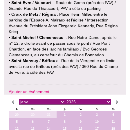
•
Saint Evre / Valcourt
: Route de Gama (près des PAV) /
Grande Rue du Thiaucourt, PAV à côté du parking
•
Croix de Metz / Régina
: Place Henri Miller, entre le
parking de l’Espace A. Malraux et l’église / Intersection
Avenue du Président John Fitzgerald Kennedy, Rue Régina
Kricq
•
Saint Michel / Clemenceau
: Rue Notre-Dame, après le
n° 12, à droite avant de passer sous le pont / Rue Pont
Chardon, en face des jardins familiaux / Bvd Georges
Clemenceau, au carrefour du Chemin de Bonnadon
•
Saint Mansuy / Briffoux
: Rue de la Viergeotte en limite
avec la rue de Briffoux (près des PAV) / 360 Rue du Champ
de Foire, à côté des PAV
Ajouter un événement
l.
m.
m.
j.
v.
s.
d.
29
30
31
1
2
3
4
5
6
7
8
9
10
11
12
13
14
15
16
17
18