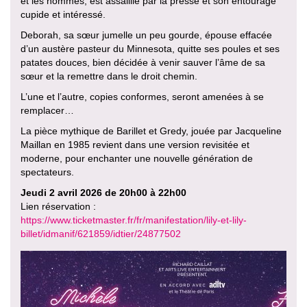
et les hommes, est assaillie par la presse et son entourage
cupide et intéressé.
Deborah, sa sœur jumelle un peu gourde, épouse effacée
d’un austère pasteur du Minnesota, quitte ses poules et ses
patates douces, bien décidée à venir sauver l’âme de sa
sœur et la remettre dans le droit chemin.
L’une et l’autre, copies conformes, seront amenées à se
remplacer…
La pièce mythique de Barillet et Gredy, jouée par Jacqueline
Maillan en 1985 revient dans une version revisitée et
moderne, pour enchanter une nouvelle génération de
spectateurs.
Jeudi 2 avril 2026 de 20h00 à 22h00
Lien réservation :
https://www.ticketmaster.fr/fr/manifestation/lily-et-lily-
billet/idmanif/621859/idtier/24877502