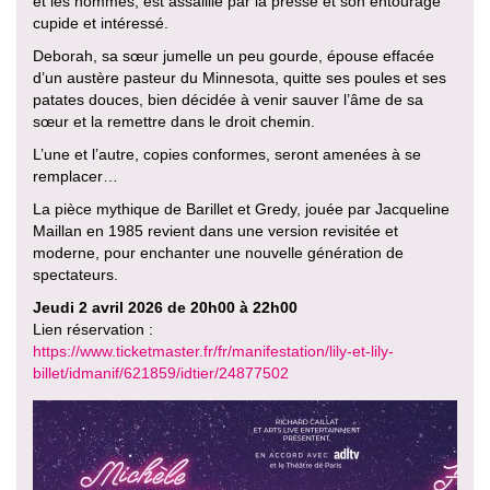
et les hommes, est assaillie par la presse et son entourage
cupide et intéressé.
Deborah, sa sœur jumelle un peu gourde, épouse effacée
d’un austère pasteur du Minnesota, quitte ses poules et ses
patates douces, bien décidée à venir sauver l’âme de sa
sœur et la remettre dans le droit chemin.
L’une et l’autre, copies conformes, seront amenées à se
remplacer…
La pièce mythique de Barillet et Gredy, jouée par Jacqueline
Maillan en 1985 revient dans une version revisitée et
moderne, pour enchanter une nouvelle génération de
spectateurs.
Jeudi 2 avril 2026 de 20h00 à 22h00
Lien réservation :
https://www.ticketmaster.fr/fr/manifestation/lily-et-lily-
billet/idmanif/621859/idtier/24877502