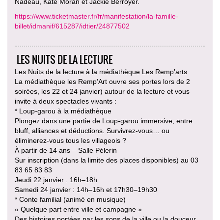
Nadeau, Kate Moran et Jackie Berroyer.
https://www.ticketmaster.fr/fr/manifestation/la-famille-
billet/idmanif/615287/idtier/24877502
LES NUITS DE LA LECTURE
Les Nuits de la lecture à la médiathèque Les Remp’arts
La médiathèque les Remp’Art ouvre ses portes lors de 2
soirées, les 22 et 24 janvier) autour de la lecture et vous
invite à deux spectacles vivants :
* Loup-garou à la médiathèque
Plongez dans une partie de Loup-garou immersive, entre
bluff, alliances et déductions. Survivrez-vous… ou
éliminerez-vous tous les villageois ?
À partir de 14 ans – Salle Pèlerin
Sur inscription (dans la limite des places disponibles) au 03
83 65 83 83
Jeudi 22 janvier : 16h–18h
Samedi 24 janvier : 14h–16h et 17h30–19h30
* Conte familial (animé en musique)
« Quelque part entre ville et campagne »
Des histoires portées par les sons de la ville ou la douceur