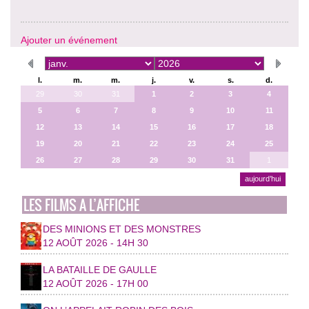
Ajouter un événement
l.
m.
m.
j.
v.
s.
d.
29
30
31
1
2
3
4
5
6
7
8
9
10
11
12
13
14
15
16
17
18
19
20
21
22
23
24
25
26
27
28
29
30
31
1
aujourd’hui
LES FILMS A L’AFFICHE
DES MINIONS ET DES MONSTRES
12 AOÛT 2026 - 14H 30
LA BATAILLE DE GAULLE
12 AOÛT 2026 - 17H 00