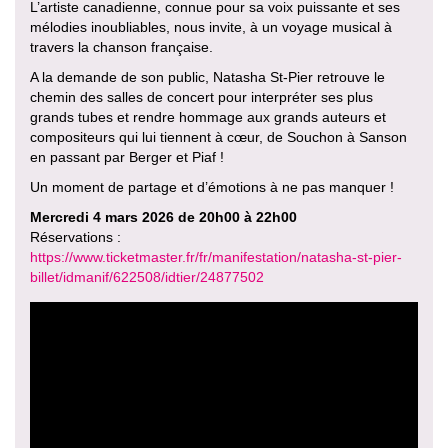
L’artiste canadienne, connue pour sa voix puissante et ses
mélodies inoubliables, nous invite, à un voyage musical à
travers la chanson française.
A la demande de son public, Natasha St-Pier retrouve le
chemin des salles de concert pour interpréter ses plus
grands tubes et rendre hommage aux grands auteurs et
compositeurs qui lui tiennent à cœur, de Souchon à Sanson
en passant par Berger et Piaf !
Un moment de partage et d’émotions à ne pas manquer !
Mercredi 4 mars 2026 de 20h00 à 22h00
Réservations :
https://www.ticketmaster.fr/fr/manifestation/natasha-st-pier-
billet/idmanif/622508/idtier/24877502