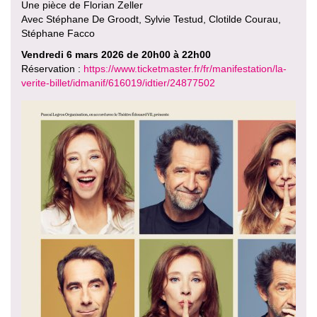
Une pièce de Florian Zeller
Avec Stéphane De Groodt, Sylvie Testud, Clotilde Courau,
Stéphane Facco
Vendredi 6 mars 2026 de 20h00 à 22h00
Réservation :
https://www.ticketmaster.fr/fr/manifestation/la-
verite-billet/idmanif/616019/idtier/24877502