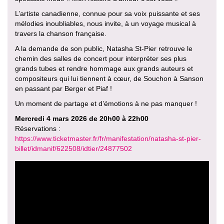
L’artiste canadienne, connue pour sa voix puissante et ses
mélodies inoubliables, nous invite, à un voyage musical à
travers la chanson française.
A la demande de son public, Natasha St-Pier retrouve le
chemin des salles de concert pour interpréter ses plus
grands tubes et rendre hommage aux grands auteurs et
compositeurs qui lui tiennent à cœur, de Souchon à Sanson
en passant par Berger et Piaf !
Un moment de partage et d’émotions à ne pas manquer !
Mercredi 4 mars 2026 de 20h00 à 22h00
Réservations :
https://www.ticketmaster.fr/fr/manifestation/natasha-st-pier-
billet/idmanif/622508/idtier/24877502