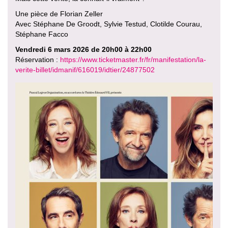
Une pièce de Florian Zeller
Avec Stéphane De Groodt, Sylvie Testud, Clotilde Courau,
Stéphane Facco
Vendredi 6 mars 2026 de 20h00 à 22h00
Réservation :
https://www.ticketmaster.fr/fr/manifestation/la-
verite-billet/idmanif/616019/idtier/24877502