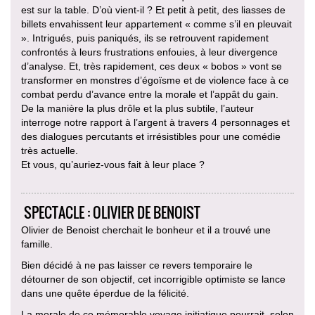
est sur la table. D’où vient-il ? Et petit à petit, des liasses de
billets envahissent leur appartement « comme s’il en pleuvait
». Intrigués, puis paniqués, ils se retrouvent rapidement
confrontés à leurs frustrations enfouies, à leur divergence
d’analyse. Et, très rapidement, ces deux « bobos » vont se
transformer en monstres d’égoïsme et de violence face à ce
combat perdu d’avance entre la morale et l’appât du gain.
De la manière la plus drôle et la plus subtile, l’auteur
interroge notre rapport à l’argent à travers 4 personnages et
des dialogues percutants et irrésistibles pour une comédie
très actuelle.
Et vous, qu’auriez-vous fait à leur place ?
SPECTACLE : OLIVIER DE BENOIST
Olivier de Benoist cherchait le bonheur et il a trouvé une
famille.
Bien décidé à ne pas laisser ce revers temporaire le
détourner de son objectif, cet incorrigible optimiste se lance
dans une quête éperdue de la félicité.
La morale de ce mémorable voyage initiatique pourrait, selon