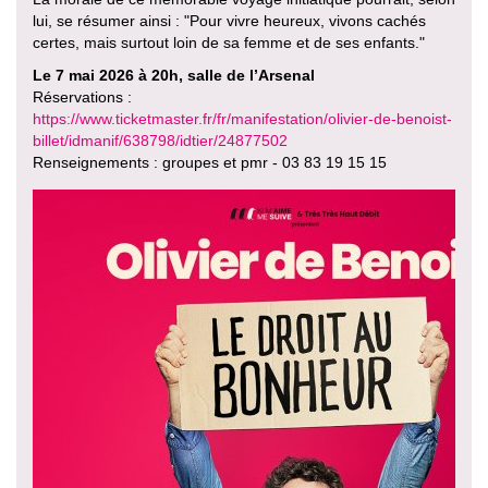
lui, se résumer ainsi : "Pour vivre heureux, vivons cachés
certes, mais surtout loin de sa femme et de ses enfants."
Le 7 mai 2026 à 20h, salle de l’Arsenal
Réservations :
https://www.ticketmaster.fr/fr/manifestation/olivier-de-benoist-
billet/idmanif/638798/idtier/24877502
Renseignements : groupes et pmr - 03 83 19 15 15