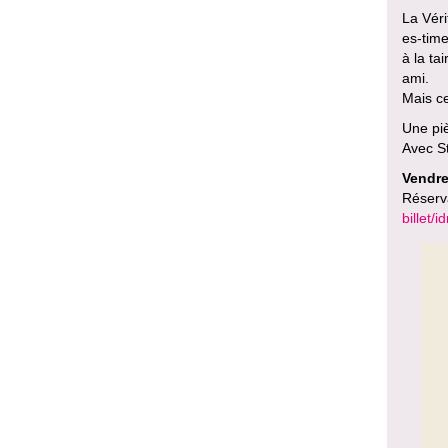
La Véri
es-time
à la ta
ami.
Mais ce
Une piè
Avec S
Vendre
Réserv
billet/