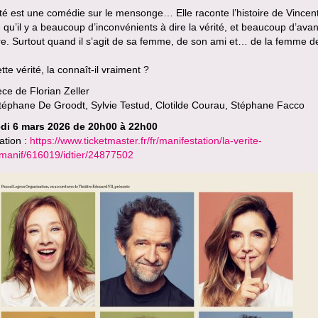
té est une comédie sur le mensonge… Elle raconte l’histoire de Vincent
 qu’il y a beaucoup d’inconvénients à dire la vérité, et beaucoup d’ava
ire. Surtout quand il s’agit de sa femme, de son ami et… de la femme d
tte vérité, la connaît-il vraiment ?
ce de Florian Zeller
téphane De Groodt, Sylvie Testud, Clotilde Courau, Stéphane Facco
di 6 mars 2026 de 20h00 à 22h00
ation :
https://www.ticketmaster.fr/fr/manifestation/la-verite-
idmanif/616019/idtier/24877502