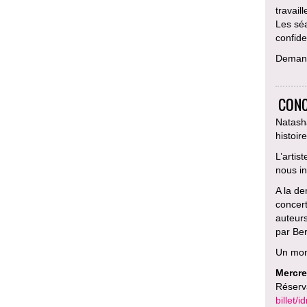
travail
Les sé
confiden
Deman
CONC
Natasha
histoir
L’artis
nous in
A la de
concer
auteurs
par Ber
Un mom
Mercre
Réserv
billet/