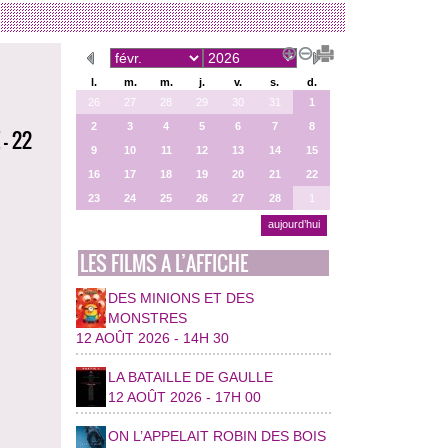
l.
m.
m.
j.
v.
s.
d.
26
27
28
29
30
31
1
2
3
4
5
6
7
8
- 22
9
10
11
12
13
14
15
16
17
18
19
20
21
22
23
24
25
26
27
28
1
aujourd’hui
LES FILMS A L’AFFICHE
DES MINIONS ET DES
MONSTRES
12 AOÛT 2026 - 14H 30
LA BATAILLE DE GAULLE
12 AOÛT 2026 - 17H 00
ON L’APPELAIT ROBIN DES BOIS