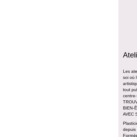
Atel
Les ate
soi où 
artisti
tout pu
centre
TROUVE
BIEN-Ê
AVEC 
Plastic
depuis
Formée 