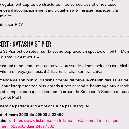
le également auprès de structures médico-sociales et d’hôpitaux.
ances d’accompagnement individuel en art-thérapie respectent la
tialité.
des sur RDV
ERT : NATASHA ST-PIER
 St-Pier est de retour sur la scène pop avec un spectacle inédit « Mon
e d’amour c‘est vous »
te canadienne, connue pour sa voix puissante et ses mélodies inoubliab
vite, à un voyage musical à travers la chanson française.
mande de son public, Natasha St-Pier retrouve le chemin des salles de
t pour interpréter ses plus grands tubes et rendre hommage aux grand
 et compositeurs qui lui tiennent à cœur, de Souchon à Sanson en pas
ger et Piaf !
ent de partage et d’émotions à ne pas manquer !
di 4 mars 2026 de 20h00 à 22h00
ations :
https://www.ticketmaster.fr/fr/manifestation/natasha-st-pier-
idmanif/622508/idtier/24877502