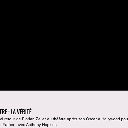
RE : LA VÉRITÉ
d retour de Florian Zeller au théâtre après son Oscar à Hollywood pou
e Father, avec Anthony Hopkins.