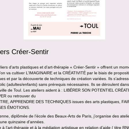
iers Créer-Sentir
liers d’arts plastiques et d’art-thérapie « Créer-Sentir » offrent un mom
l’on va cultiver L’IMAGINAIRE et la CRÉATIVITÉ par le biais de proposit
ques et par la découverte de techniques de création variées. Ils s’adres
blic (adultes/enfants) sans prérequis nécessaires. Ils se déroulent dans
-ville de Toul. Les ateliers aident à : LIBÉRER SON POTENTIEL CRÉA
R ou retrouver du
TRE, APPRENDRE DES TECHNIQUES issues des arts plastiques, FAI
SES ÉMOTIONS.
ienne, diplômée de l’école des Beaux-Arts de Paris, j’organise des ateli
 une quinzaine d’années.
à l’art-thérapie et à la médiation artistique en relation d’aide ( titre RN