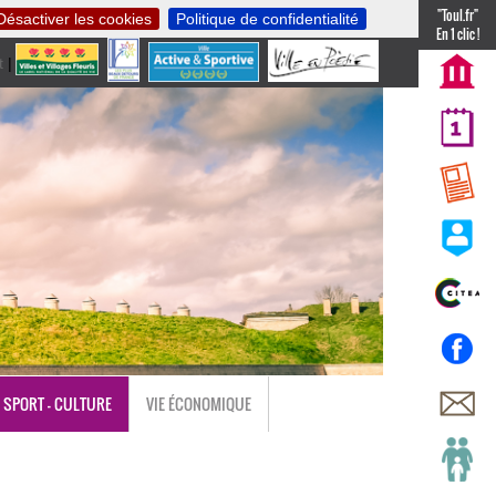
"Toul.fr"
Désactiver les cookies
Politique de confidentialité
En 1 clic !
t
|
nl
SPORT - CULTURE
VIE ÉCONOMIQUE