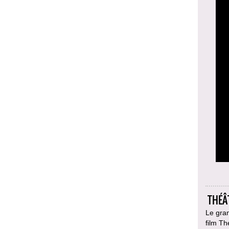
THÉÂT
Le gran
film Th