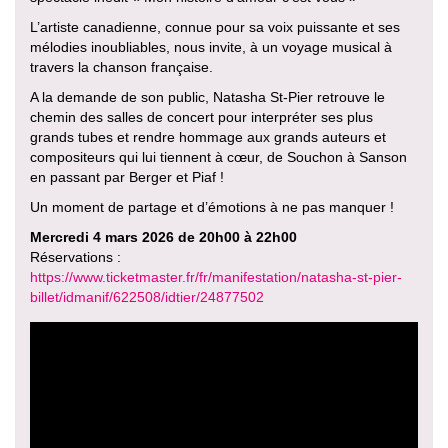
L’artiste canadienne, connue pour sa voix puissante et ses
mélodies inoubliables, nous invite, à un voyage musical à
travers la chanson française.
A la demande de son public, Natasha St-Pier retrouve le
chemin des salles de concert pour interpréter ses plus
grands tubes et rendre hommage aux grands auteurs et
compositeurs qui lui tiennent à cœur, de Souchon à Sanson
en passant par Berger et Piaf !
Un moment de partage et d’émotions à ne pas manquer !
Mercredi 4 mars 2026 de 20h00 à 22h00
Réservations :
https://www.ticketmaster.fr/fr/manifestation/natasha-st-pier-
billet/idmanif/622508/idtier/24877502