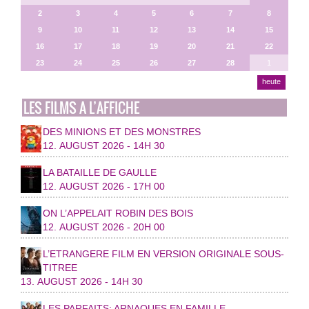
2
3
4
5
6
7
8
9
10
11
12
13
14
15
16
17
18
19
20
21
22
23
24
25
26
27
28
1
heute
LES FILMS A L’AFFICHE
DES MINIONS ET DES MONSTRES
12. AUGUST 2026 - 14H 30
LA BATAILLE DE GAULLE
12. AUGUST 2026 - 17H 00
ON L’APPELAIT ROBIN DES BOIS
12. AUGUST 2026 - 20H 00
L’ETRANGERE FILM EN VERSION ORIGINALE SOUS-
TITREE
13. AUGUST 2026 - 14H 30
LES PARFAITS: ARNAQUES EN FAMILLE