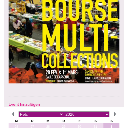
Event hinzufügen
M
D
M
D
F
S
S
26
27
28
29
30
31
1