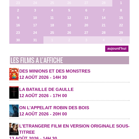
23
24
25
26
27
28
1
2
3
4
5
6
7
8
9
10
11
12
13
14
15
16
17
18
19
20
21
22
23
24
25
26
27
28
29
30
31
1
2
3
4
5
aujourd’hui
LES FILMS A L’AFFICHE
DES MINIONS ET DES MONSTRES
12 AOÛT 2026 - 14H 30
LA BATAILLE DE GAULLE
12 AOÛT 2026 - 17H 00
ON L’APPELAIT ROBIN DES BOIS
12 AOÛT 2026 - 20H 00
L’ETRANGERE FILM EN VERSION ORIGINALE SOUS-
TITREE
13 AOÛT 2026 - 14H 30