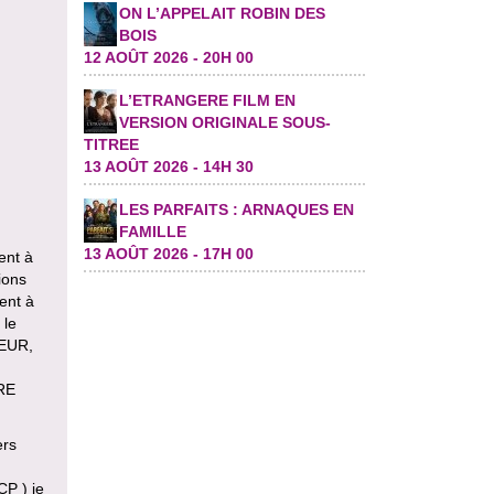
ON L’APPELAIT ROBIN DES
BOIS
12 AOÛT 2026 - 20H 00
L’ETRANGERE FILM EN
VERSION ORIGINALE SOUS-
TITREE
13 AOÛT 2026 - 14H 30
LES PARFAITS : ARNAQUES EN
FAMILLE
13 AOÛT 2026 - 17H 00
ent à
ions
sent à
 le
TEUR,
RE
ers
CP ) je