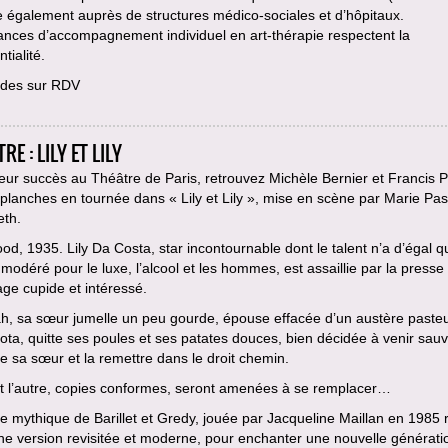
le également auprès de structures médico-sociales et d’hôpitaux.
ances d’accompagnement individuel en art-thérapie respectent la
tialité.
des sur RDV
RE : LILY ET LILY
eur succès au Théâtre de Paris, retrouvez Michèle Bernier et Francis P
 planches en tournée dans « Lily et Lily », mise en scène par Marie Pa
eth.
od, 1935. Lily Da Costa, star incontournable dont le talent n’a d’égal 
modéré pour le luxe, l’alcool et les hommes, est assaillie par la presse
ge cupide et intéressé.
h, sa sœur jumelle un peu gourde, épouse effacée d’un austère paste
ta, quitte ses poules et ses patates douces, bien décidée à venir sau
e sa sœur et la remettre dans le droit chemin.
et l’autre, copies conformes, seront amenées à se remplacer…
e mythique de Barillet et Gredy, jouée par Jacqueline Maillan en 1985 
e version revisitée et moderne, pour enchanter une nouvelle générati