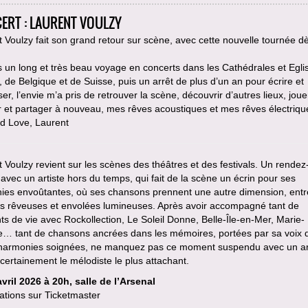
ERT : LAURENT VOULZY
 Voulzy fait son grand retour sur scène, avec cette nouvelle tournée dè
 un long et très beau voyage en concerts dans les Cathédrales et Egli
 de Belgique et de Suisse, puis un arrêt de plus d’un an pour écrire et
r, l’envie m’a pris de retrouver la scène, découvrir d’autres lieux, joue
 et partager à nouveau, mes rêves acoustiques et mes rêves électriqu
nd Love, Laurent
 Voulzy revient sur les scènes des théâtres et des festivals. Un rende
avec un artiste hors du temps, qui fait de la scène un écrin pour ses
ies envoûtantes, où ses chansons prennent une autre dimension, entr
es rêveuses et envolées lumineuses. Après avoir accompagné tant de
 de vie avec Rockollection, Le Soleil Donne, Belle-Île-en-Mer, Marie-
e… tant de chansons ancrées dans les mémoires, portées par sa voix
 harmonies soignées, ne manquez pas ce moment suspendu avec un ar
 certainement le mélodiste le plus attachant.
vril 2026 à 20h, salle de l’Arsenal
ations sur Ticketmaster