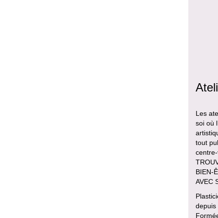
Atel
Les ate
soi où 
artisti
tout pu
centre
TROUVE
BIEN-Ê
AVEC 
Plastic
depuis
Formée 