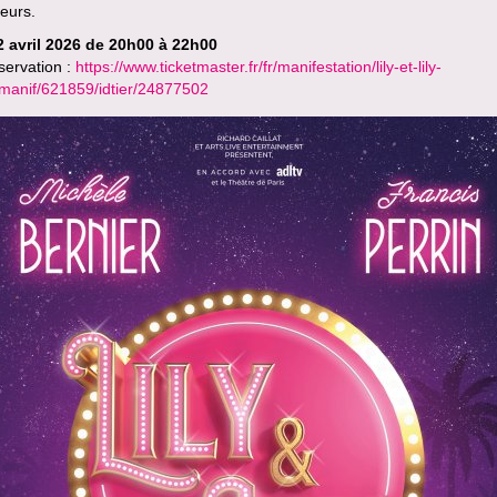
eurs.
2 avril 2026 de 20h00 à 22h00
servation :
https://www.ticketmaster.fr/fr/manifestation/lily-et-lily-
idmanif/621859/idtier/24877502