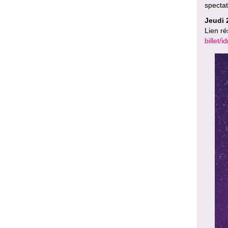
spectat
Jeudi 
Lien ré
billet/