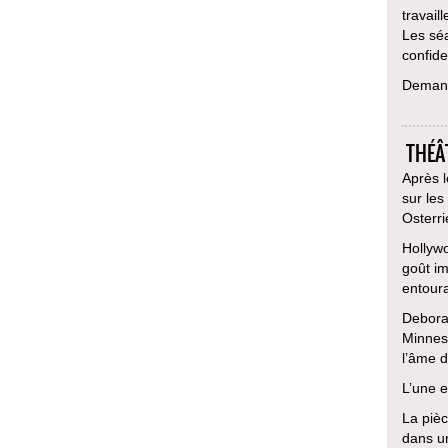
travail
Les sé
confiden
Deman
THÉÂT
Après l
sur les
Osterri
Hollywo
goût im
entoura
Debora
Minneso
l’âme d
L’une 
La pièc
dans un