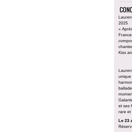
CONC
Laurent
2025
« Après
France,
compose
chanter
Kiss a
Laurent
unique 
harmon
ballad
moments
Galant
et ses
rare et
Le 23 a
Réserv