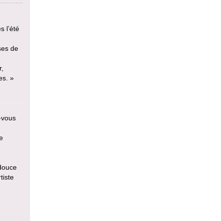
s l’été
ses de
r,
es. »
z-vous
e
 douce
tiste