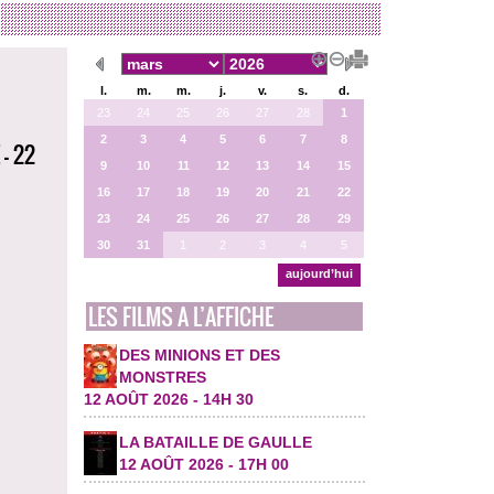
l.
m.
m.
j.
v.
s.
d.
23
24
25
26
27
28
1
2
3
4
5
6
7
8
- 22
9
10
11
12
13
14
15
16
17
18
19
20
21
22
23
24
25
26
27
28
29
30
31
1
2
3
4
5
aujourd’hui
LES FILMS A L’AFFICHE
DES MINIONS ET DES
MONSTRES
12 AOÛT 2026 - 14H 30
LA BATAILLE DE GAULLE
12 AOÛT 2026 - 17H 00