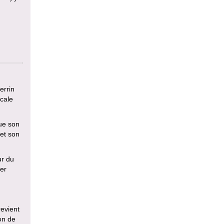
errin
scale
que son
 et son
ur du
ver
revient
on de