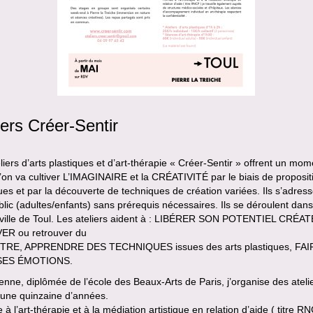
iers Créer-Sentir
liers d’arts plastiques et d’art-thérapie « Créer-Sentir » offrent un mom
l’on va cultiver L’IMAGINAIRE et la CRÉATIVITÉ par le biais de proposit
ques et par la découverte de techniques de création variées. Ils s’adres
blic (adultes/enfants) sans prérequis nécessaires. Ils se déroulent dans
-ville de Toul. Les ateliers aident à : LIBÉRER SON POTENTIEL CRÉA
R ou retrouver du
TRE, APPRENDRE DES TECHNIQUES issues des arts plastiques, FAI
SES ÉMOTIONS.
ienne, diplômée de l’école des Beaux-Arts de Paris, j’organise des ateli
 une quinzaine d’années.
à l’art-thérapie et à la médiation artistique en relation d’aide ( titre RN