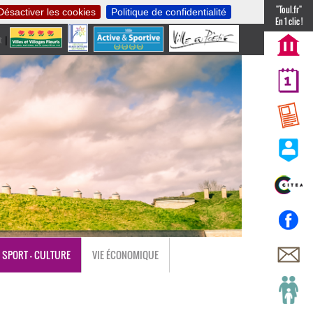
"Toul.fr"
Désactiver les cookies
Politique de confidentialité
En 1 clic !
t
|
nl
SPORT - CULTURE
VIE ÉCONOMIQUE