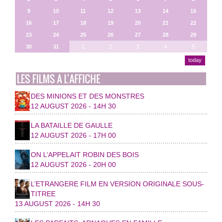
9
10
11
12
13
14
15
16
17
18
19
20
21
22
23
24
25
26
27
28
29
30
31
1
2
3
4
5
today
LES FILMS A L’AFFICHE
DES MINIONS ET DES MONSTRES
12 AUGUST 2026 - 14H 30
LA BATAILLE DE GAULLE
12 AUGUST 2026 - 17H 00
ON L’APPELAIT ROBIN DES BOIS
12 AUGUST 2026 - 20H 00
L’ETRANGERE FILM EN VERSION ORIGINALE SOUS-
TITREE
13 AUGUST 2026 - 14H 30