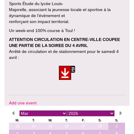
Sports Étude du lycée Louis-
Majorelle, associant la jeunesse locale et sportive à la
dynamique de l’événement et
renforçant son impact territorial.
Un week-end 100% course à Toul !
ATTENTION CIRCULATION EN CENTRE-VILLE COUPEE
UNE PARTIE DE LA SOIREE DU 4 AVRIL
Arrêté de circulation et de stationnement pour le samedi 4
avril :
Add one event
M.
T.
W.
T.
F.
S.
S.
23
24
25
26
27
28
1
2
3
4
5
6
7
8