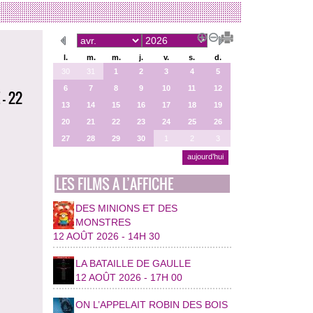
l.
m.
m.
j.
v.
s.
d.
30
31
1
2
3
4
5
6
7
8
9
10
11
12
- 22
13
14
15
16
17
18
19
20
21
22
23
24
25
26
27
28
29
30
1
2
3
aujourd’hui
LES FILMS A L’AFFICHE
DES MINIONS ET DES
MONSTRES
12 AOÛT 2026 - 14H 30
LA BATAILLE DE GAULLE
12 AOÛT 2026 - 17H 00
ON L’APPELAIT ROBIN DES BOIS