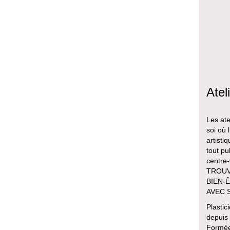
Atel
Les ate
soi où 
artisti
tout pu
centre
TROUVE
BIEN-Ê
AVEC 
Plastic
depuis
Formée 