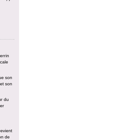
errin
scale
que son
 et son
ur du
ver
revient
on de