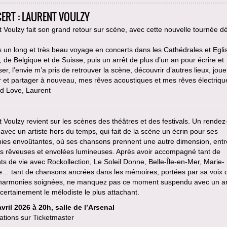
ERT : LAURENT VOULZY
 Voulzy fait son grand retour sur scène, avec cette nouvelle tournée dè
 un long et très beau voyage en concerts dans les Cathédrales et Egli
 de Belgique et de Suisse, puis un arrêt de plus d’un an pour écrire et
r, l’envie m’a pris de retrouver la scène, découvrir d’autres lieux, joue
 et partager à nouveau, mes rêves acoustiques et mes rêves électriqu
nd Love, Laurent
 Voulzy revient sur les scènes des théâtres et des festivals. Un rende
avec un artiste hors du temps, qui fait de la scène un écrin pour ses
ies envoûtantes, où ses chansons prennent une autre dimension, entr
es rêveuses et envolées lumineuses. Après avoir accompagné tant de
 de vie avec Rockollection, Le Soleil Donne, Belle-Île-en-Mer, Marie-
e… tant de chansons ancrées dans les mémoires, portées par sa voix
 harmonies soignées, ne manquez pas ce moment suspendu avec un ar
 certainement le mélodiste le plus attachant.
vril 2026 à 20h, salle de l’Arsenal
ations sur Ticketmaster