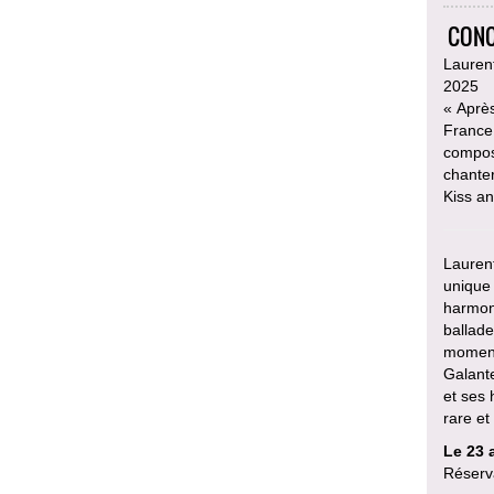
CONC
Laurent
2025
« Après
France,
compose
chanter
Kiss a
Laurent
unique 
harmon
ballad
moments
Galant
et ses
rare et
Le 23 a
Réserv