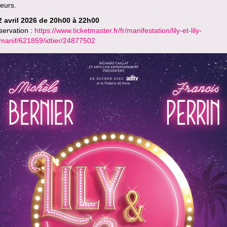
eurs.
2 avril 2026 de 20h00 à 22h00
servation :
https://www.ticketmaster.fr/fr/manifestation/lily-et-lily-
idmanif/621859/idtier/24877502