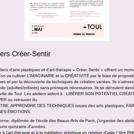
iers Créer-Sentir
liers d’arts plastiques et d’art-thérapie « Créer-Sentir » offrent un mom
l’on va cultiver L’IMAGINAIRE et la CRÉATIVITÉ par le biais de proposit
ques et par la découverte de techniques de création variées. Ils s’adres
blic (adultes/enfants) sans prérequis nécessaires. Ils se déroulent dans
-ville de Toul. Les ateliers aident à : LIBÉRER SON POTENTIEL CRÉA
R ou retrouver du
TRE, APPRENDRE DES TECHNIQUES issues des arts plastiques, FAI
SES ÉMOTIONS.
ienne, diplômée de l’école des Beaux-Arts de Paris, j’organise des ateli
 une quinzaine d’années.
à l’art-thérapie et à la médiation artistique en relation d’aide ( titre RN