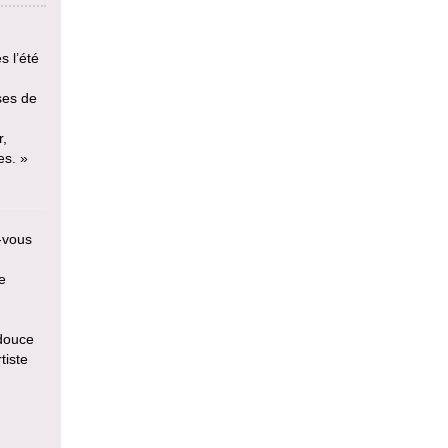
s l’été
ses de
r,
es. »
z-vous
e
 douce
tiste