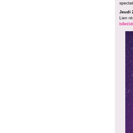
spectat
Jeudi 
Lien ré
billet/