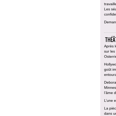
travail
Les sé
confiden
Deman
THÉÂT
Après l
sur les
Osterri
Hollywo
goût im
entoura
Debora
Minneso
l’âme d
L’une 
La pièc
dans un