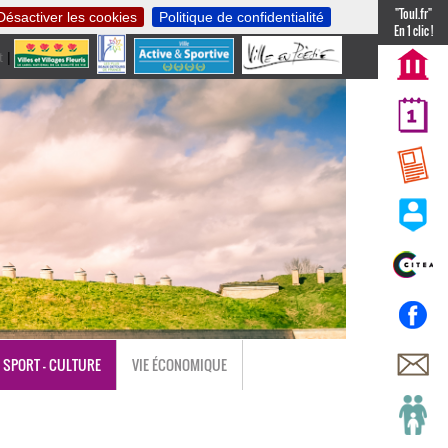
"Toul.fr"
Désactiver les cookies
Politique de confidentialité
En 1 clic !
t
|
nl
SPORT - CULTURE
VIE ÉCONOMIQUE