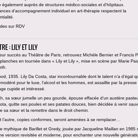
le également auprès de structures médico-sociales et d’hôpitaux.
ances d’accompagnement individuel en art-thérapie respectent la
tialité.
des sur RDV
RE : LILY ET LILY
eur succès au Théâtre de Paris, retrouvez Michèle Bernier et Francis P
 planches en tournée dans « Lily et Lily », mise en scène par Marie Pa
eth.
od, 1935. Lily Da Costa, star incontournable dont le talent n’a d’égal 
modéré pour le luxe, l’alcool et les hommes, est assaillie par la presse
ge cupide et intéressé.
h, sa sœur jumelle un peu gourde, épouse effacée d’un austère paste
ta, quitte ses poules et ses patates douces, bien décidée à venir sau
e sa sœur et la remettre dans le droit chemin.
et l’autre, copies conformes, seront amenées à se remplacer…
e mythique de Barillet et Gredy, jouée par Jacqueline Maillan en 1985 
e version revisitée et moderne, pour enchanter une nouvelle générati