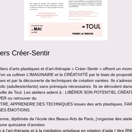
iers Créer-Sentir
liers d’arts plastiques et d’art-thérapie « Créer-Sentir » offrent un mom
l’on va cultiver L’IMAGINAIRE et la CRÉATIVITÉ par le biais de proposit
ques et par la découverte de techniques de création variées. Ils s’adres
blic (adultes/enfants) sans prérequis nécessaires. Ils se déroulent dans
-ville de Toul. Les ateliers aident à : LIBÉRER SON POTENTIEL CRÉA
R ou retrouver du
TRE, APPRENDRE DES TECHNIQUES issues des arts plastiques, FAI
SES ÉMOTIONS.
ienne, diplômée de l’école des Beaux-Arts de Paris, j’organise des ateli
 une quinzaine d’années.
à l’art-thérapie et à la médiation artistique en relation d’aide ( titre RN