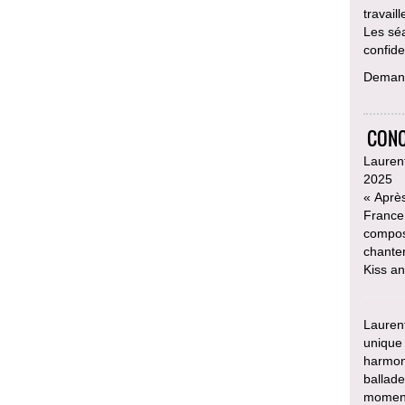
travail
Les sé
confiden
Deman
CONC
Laurent
2025
« Après
France,
compose
chanter
Kiss a
Laurent
unique 
harmon
ballad
moments