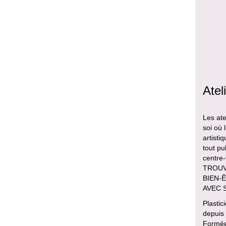
Atel
Les ate
soi où 
artisti
tout pu
centre
TROUVE
BIEN-Ê
AVEC 
Plastic
depuis
Formée 