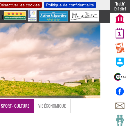
"Toul.fr"
Désactiver les cookies
Politique de confidentialité
En 1 clic !
t
|
nl
SPORT - CULTURE
VIE ÉCONOMIQUE