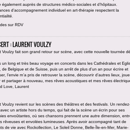
le également auprès de structures médico-sociales et d’hôpitaux.
ances d’accompagnement individuel en art-thérapie respectent la
tialité.
des sur RDV
ERT : LAURENT VOULZY
 Voulzy fait son grand retour sur scène, avec cette nouvelle tournée dè
 un long et très beau voyage en concerts dans les Cathédrales et Egli
 de Belgique et de Suisse, puis un arrêt de plus d’un an pour écrire et
r, l’envie m’a pris de retrouver la scène, découvrir d’autres lieux, joue
 et partager à nouveau, mes rêves acoustiques et mes rêves électriqu
nd Love, Laurent
 Voulzy revient sur les scènes des théâtres et des festivals. Un rende
avec un artiste hors du temps, qui fait de la scène un écrin pour ses
ies envoûtantes, où ses chansons prennent une autre dimension, entr
es rêveuses et envolées lumineuses. Après avoir accompagné tant de
 de vie avec Rockollection, Le Soleil Donne, Belle-Île-en-Mer, Marie-