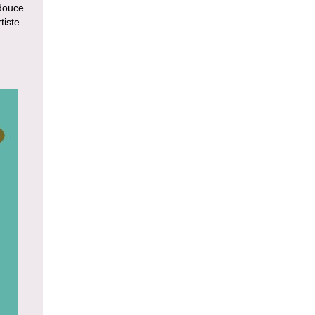
 douce
tiste