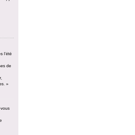
s l’été
ses de
r,
es. »
z-vous
e