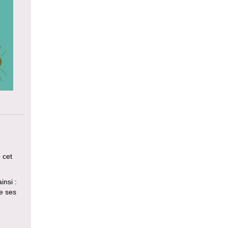
 cet
insi :
e ses