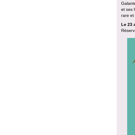
Galant
et ses
rare et
Le 23 a
Réserv