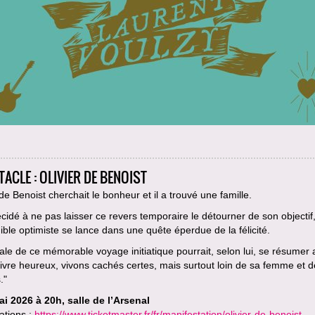
ACLE : OLIVIER DE BENOIST
 de Benoist cherchait le bonheur et il a trouvé une famille.
cidé à ne pas laisser ce revers temporaire le détourner de son objectif,
gible optimiste se lance dans une quête éperdue de la félicité.
le de ce mémorable voyage initiatique pourrait, selon lui, se résumer a
ivre heureux, vivons cachés certes, mais surtout loin de sa femme et d
."
ai 2026 à 20h, salle de l’Arsenal
ations :
https://www.ticketmaster.fr/fr/manifestation/olivier-de-benoist-