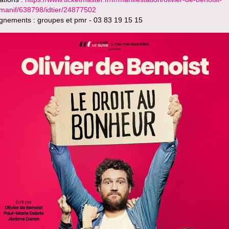
idmanif/638798/idtier/24877502
gnements : groupes et pmr - 03 83 19 15 15