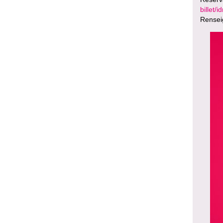
billet/
Rensei