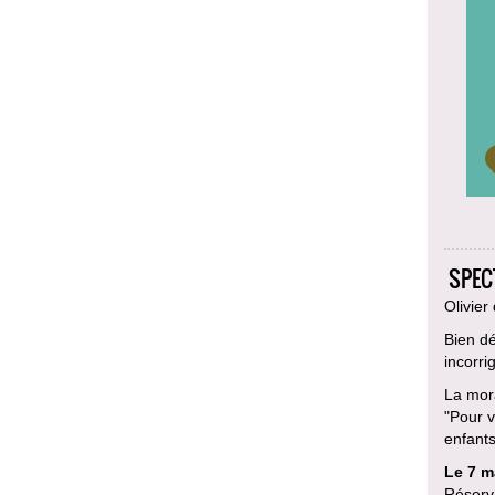
SPECT
Olivier
Bien dé
incorri
La mora
"Pour v
enfants
Le 7 m
Réserv