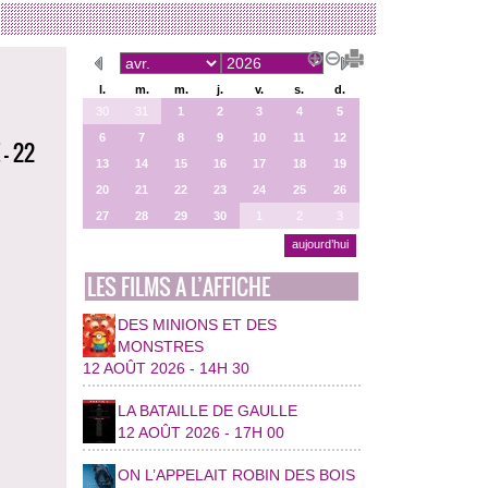
l.
m.
m.
j.
v.
s.
d.
30
31
1
2
3
4
5
6
7
8
9
10
11
12
- 22
13
14
15
16
17
18
19
20
21
22
23
24
25
26
27
28
29
30
1
2
3
aujourd’hui
LES FILMS A L’AFFICHE
DES MINIONS ET DES
MONSTRES
12 AOÛT 2026 - 14H 30
LA BATAILLE DE GAULLE
12 AOÛT 2026 - 17H 00
ON L’APPELAIT ROBIN DES BOIS