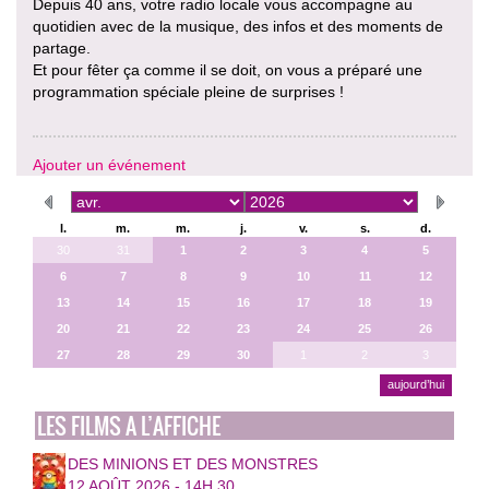
Depuis 40 ans, votre radio locale vous accompagne au
quotidien avec de la musique, des infos et des moments de
partage.
Et pour fêter ça comme il se doit, on vous a préparé une
programmation spéciale pleine de surprises !
Ajouter un événement
l.
m.
m.
j.
v.
s.
d.
30
31
1
2
3
4
5
6
7
8
9
10
11
12
13
14
15
16
17
18
19
20
21
22
23
24
25
26
27
28
29
30
1
2
3
aujourd’hui
LES FILMS A L’AFFICHE
DES MINIONS ET DES MONSTRES
12 AOÛT 2026 - 14H 30