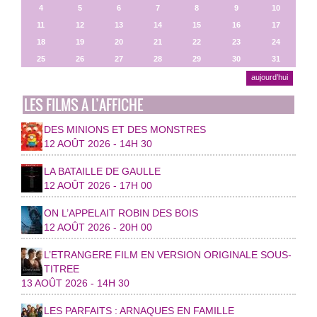
4
5
6
7
8
9
10
11
12
13
14
15
16
17
18
19
20
21
22
23
24
25
26
27
28
29
30
31
aujourd’hui
LES FILMS A L’AFFICHE
DES MINIONS ET DES MONSTRES
12 AOÛT 2026 - 14H 30
LA BATAILLE DE GAULLE
12 AOÛT 2026 - 17H 00
ON L’APPELAIT ROBIN DES BOIS
12 AOÛT 2026 - 20H 00
L’ETRANGERE FILM EN VERSION ORIGINALE SOUS-
TITREE
13 AOÛT 2026 - 14H 30
LES PARFAITS : ARNAQUES EN FAMILLE