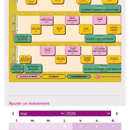
Ajouter un événement
l.
m.
m.
j.
v.
s.
d.
27
28
29
30
1
2
3