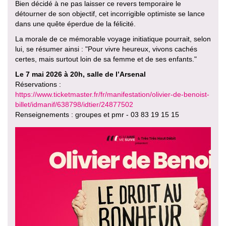
Bien décidé à ne pas laisser ce revers temporaire le
détourner de son objectif, cet incorrigible optimiste se lance
dans une quête éperdue de la félicité.
La morale de ce mémorable voyage initiatique pourrait, selon
lui, se résumer ainsi : "Pour vivre heureux, vivons cachés
certes, mais surtout loin de sa femme et de ses enfants."
Le 7 mai 2026 à 20h, salle de l’Arsenal
Réservations :
https://www.ticketmaster.fr/fr/manifestation/olivier-de-benoist-
billet/idmanif/638798/idtier/24877502
Renseignements : groupes et pmr - 03 83 19 15 15