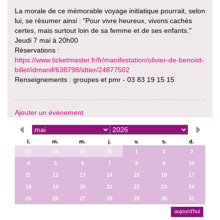
La morale de ce mémorable voyage initiatique pourrait, selon
lui, se résumer ainsi : "Pour vivre heureux, vivons cachés
certes, mais surtout loin de sa femme et de ses enfants."
Jeudi 7 mai à 20h00
Réservations :
https://www.ticketmaster.fr/fr/manifestation/olivier-de-benoist-
billet/idmanif/638798/idtier/24877502
Renseignements : groupes et pmr - 03 83 19 15 15
Ajouter un événement
l.
m.
m.
j.
v.
s.
d.
27
28
29
30
1
2
3
4
5
6
7
8
9
10
11
12
13
14
15
16
17
18
19
20
21
22
23
24
25
26
27
28
29
30
31
aujourd’hui