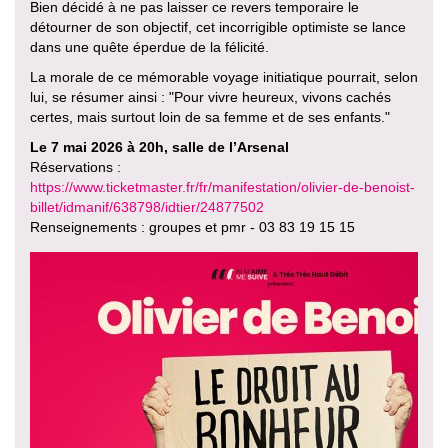
Bien décidé à ne pas laisser ce revers temporaire le
détourner de son objectif, cet incorrigible optimiste se lance
dans une quête éperdue de la félicité.
La morale de ce mémorable voyage initiatique pourrait, selon
lui, se résumer ainsi : "Pour vivre heureux, vivons cachés
certes, mais surtout loin de sa femme et de ses enfants."
Le 7 mai 2026 à 20h, salle de l’Arsenal
Réservations :
https://www.ticketmaster.fr/fr/manifestation/olivier-de-benoist-
billet/idmanif/638798/idtier/24877502
Renseignements : groupes et pmr - 03 83 19 15 15