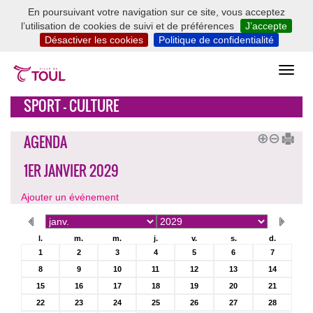
En poursuivant votre navigation sur ce site, vous acceptez
l’utilisation de cookies de suivi et de préférences
J’accepte
Désactiver les cookies
Politique de confidentialité
SPORT - CULTURE
AGENDA
1ER JANVIER 2029
Ajouter un événement
l.
m.
m.
j.
v.
s.
d.
1
2
3
4
5
6
7
8
9
10
11
12
13
14
15
16
17
18
19
20
21
22
23
24
25
26
27
28