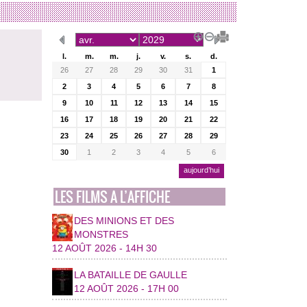
l.
m.
m.
j.
v.
s.
d.
26
27
28
29
30
31
1
2
3
4
5
6
7
8
9
10
11
12
13
14
15
16
17
18
19
20
21
22
23
24
25
26
27
28
29
30
1
2
3
4
5
6
aujourd’hui
LES FILMS A L’AFFICHE
DES MINIONS ET DES
MONSTRES
12 AOÛT 2026 - 14H 30
LA BATAILLE DE GAULLE
12 AOÛT 2026 - 17H 00