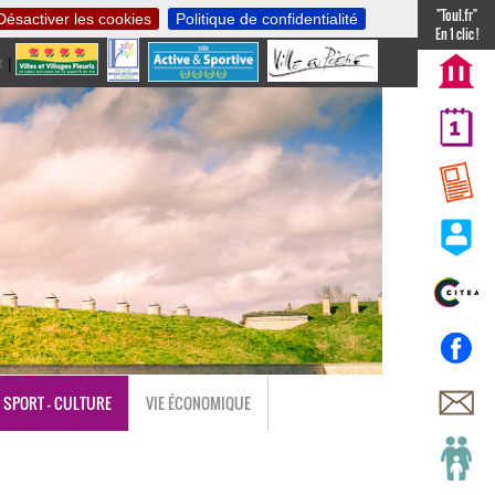
"Toul.fr"
Désactiver les cookies
Politique de confidentialité
En 1 clic !
t
|
nl
SPORT - CULTURE
VIE ÉCONOMIQUE