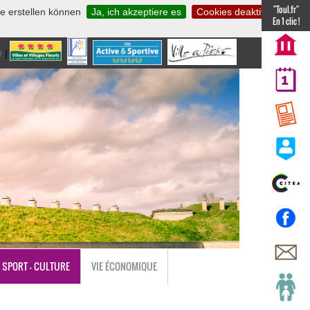
"Toul.fr"
te erstellen können
Ja, ich akzeptiere es
Cookies deaktivieren
En 1 clic !
t
|
nl
SPORT - CULTURE
VIE ÉCONOMIQUE