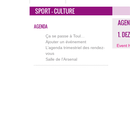
SPORT - CULTURE
AGEN
AGENDA
1. D
Ça se passe à Toul…
Ajouter un événement
Event 
L’agenda trimestriel des rendez-
vous
Salle de l’Arsenal