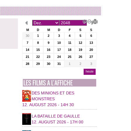
M
D
M
D
F
S
S
30
1
2
3
4
5
6
7
8
9
10
11
12
13
14
15
16
17
18
19
20
21
22
23
24
25
26
27
28
29
30
31
1
2
3
heute
LES FILMS A L’AFFICHE
DES MINIONS ET DES
MONSTRES
12. AUGUST 2026 - 14H 30
LA BATAILLE DE GAULLE
12. AUGUST 2026 - 17H 00