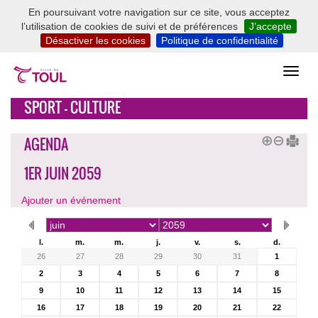
En poursuivant votre navigation sur ce site, vous acceptez
l’utilisation de cookies de suivi et de préférences
J’accepte
Désactiver les cookies
Politique de confidentialité
SPORT - CULTURE
AGENDA
1ER JUIN 2059
Ajouter un événement
l.
m.
m.
j.
v.
s.
d.
26
27
28
29
30
31
1
2
3
4
5
6
7
8
9
10
11
12
13
14
15
16
17
18
19
20
21
22