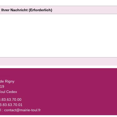
 Ihrer Nachricht
(Erforderlich)
e Toul
 de Rigny
319
oul Cedex
3.83.63.70.00
03.83.63.70.01
l : contact@mairie-toul.fr