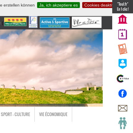
"Toul.fr"
te erstellen können
Ja, ich akzeptiere es
Cookies deaktivieren
En 1 clic !
t
|
nl
SPORT - CULTURE
VIE ÉCONOMIQUE