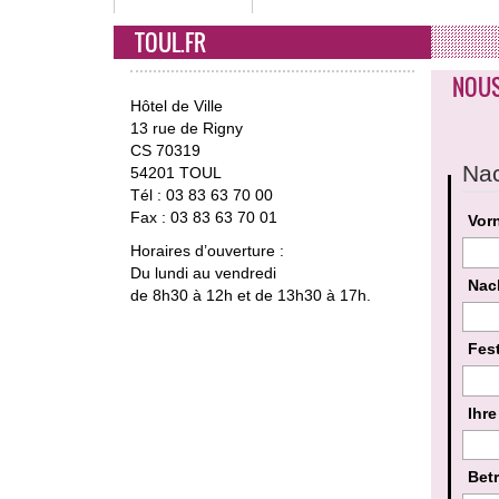
TOUL.FR
NOUS
Hôtel de Ville
13 rue de Rigny
CS 70319
Nac
54201 TOUL
Tél : 03 83 63 70 00
Fax : 03 83 63 70 01
Vor
Horaires d’ouverture :
Du lundi au vendredi
Na
de 8h30 à 12h et de 13h30 à 17h.
Fes
Ihr
Bet