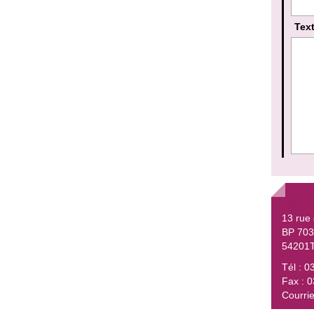
Text
Ville d
13 rue
BP 70
54201T
Tél : 0
Fax : 
Courrie