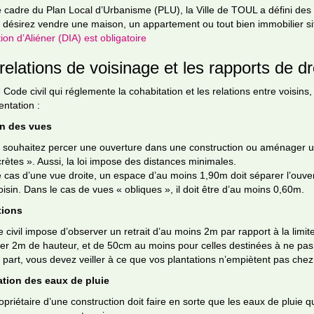
 cadre du Plan Local d’Urbanisme (PLU), la Ville de TOUL a défini de
s désirez vendre une maison, un appartement ou tout bien immobilier 
tion d’Aliéner (DIA) est obligatoire
relations de voisinage et les rapports de dr
e Code civil qui réglemente la cohabitation et les relations entre voisi
ntation :
n des vues
 souhaitez percer une ouverture dans une construction ou aménager un
crètes ». Aussi, la loi impose des distances minimales.
 cas d’une vue droite, un espace d’au moins 1,90m doit séparer l’ouvert
oisin. Dans le cas de vues « obliques », il doit être d’au moins 0,60m.
tions
 civil impose d’observer un retrait d’au moins 2m par rapport à la limite
er 2m de hauteur, et de 50cm au moins pour celles destinées à ne pa
 part, vous devez veiller à ce que vos plantations n’empiètent pas chez
tion des eaux de pluie
opriétaire d’une construction doit faire en sorte que les eaux de pluie qui