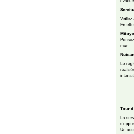
évacuée
Servit
Veillez
En eff
Mitoy
Pensez 
mur.
Nuisa
Le règl
réalisé
intens
Tour d
La serv
s’oppos
Un acco