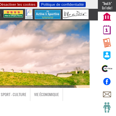
"Toul.fr"
Désactiver les cookies
Politique de confidentialité
En 1 clic !
t
|
nl
SPORT - CULTURE
VIE ÉCONOMIQUE