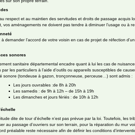
s sur son propre terrain.
udes
 au respect et au maintien des servitudes et droits de passage acquis lors
et, vos aménagements ne doivent pas tendre à diminuer l’usage ou à r
enneté
à demander l’accord de votre voisin en cas de projet de réfection d’u
nces sonores
ement sanitaire départemental encadre quant à lui les cas de nuisances
s par les particuliers à l’aide d’outils ou appareils susceptibles de cau
ité sonore (tondeuse à gazon, tronçonneuse, perceuse…) sont admis :
Les jours ouvrables :de 8h à 20h
Les samedis : de 9h à 12h – de 15h à 19h
Les dimanches et jours fériés : de 10h à 12h
’échelle
itude dite de tour d’échelle n’est pas prévue par la loi. Toutefois, les 
er au passage d’ouvriers sur son terrain, pour la réparation du mur voi
rd préalable reste nécessaire afin de définir les conditions d’intervent