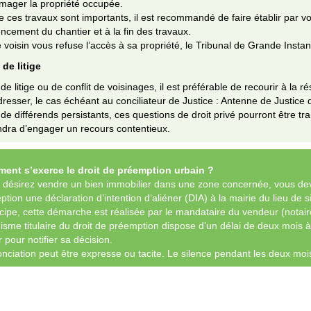
ager la propriété occupée.
 ces travaux sont importants, il est recommandé de faire établir par voi
ement du chantier et à la fin des travaux.
e voisin vous refuse l’accès à sa propriété, le Tribunal de Grande Insta
de litige
de litige ou de conflit de voisinages, il est préférable de recourir à la
resser, le cas échéant au conciliateur de Justice : Antenne de Justic
de différends persistants, ces questions de droit privé pourront être tra
ndra d’engager un recours contentieux.
ent s’exerce le droit de préemption urbain ?
s désirez vendre un bien immobilier dans une zone concernée, vous d
ption une déclaration d’intention d’aliéner (DIA) à la mairie du lieu de 
cipe, cette démarche est réalisée par le mandataire du vendeur (notair
isme titulaire du droit de préemption dispose d’un délai de deux mois à
r pour notifier sa décision.
nciation peut être expresse ou tacite. Le silence pendant les deux moi