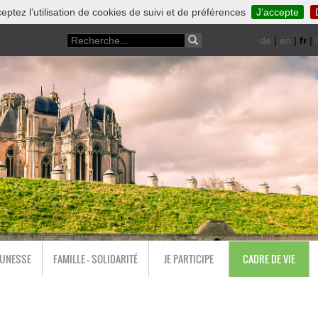
eptez l’utilisation de cookies de suivi et de préférences
J’accepte
de
|
en
|
fr
|
i
EUNESSE
FAMILLE - SOLIDARITÉ
JE PARTICIPE
CADRE DE VIE