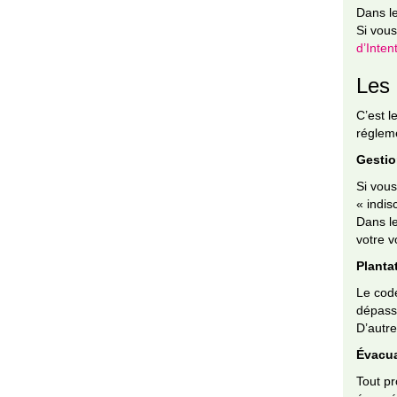
Dans le
Si vou
d’Inten
Les 
C’est l
régleme
Gestio
Si vous
« indis
Dans le
votre v
Planta
Le code
dépass
D’autre
Évacua
Tout pr