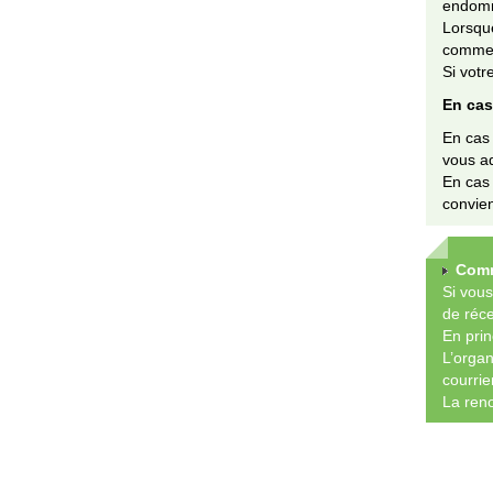
endomm
Lorsque
commenc
Si votr
En cas 
En cas 
vous ad
En cas 
convie
Comm
Si vou
de réce
En prin
L’organ
courrie
La reno