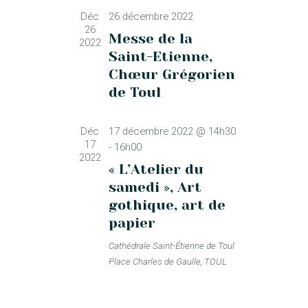
n
e
Déc
26 décembre 2022
d
z
26
e
Messe de la
u
2022
v
Saint-Etienne,
n
u
e
Chœur Grégorien
e
d
de Toul
a
s
t
é
Déc
17 décembre 2022 @ 14h30
e
v
17
-
16h00
.
2022
è
« L’Atelier du
n
samedi », Art
e
gothique, art de
m
papier
e
Cathédrale Saint-Étienne de Toul
n
Place Charles de Gaulle, TOUL
t